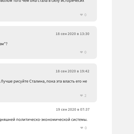
мволом того чем она стала в силу историчесих
0
18 сен 2020 в 13:30
зм"?
0
18 сен 2020 в 19:42
 Лучше рисуйте Сталина, пока эта власть его не
2
19 сен 2020 в 07:37
годняшней политическо-экономической системы.
0