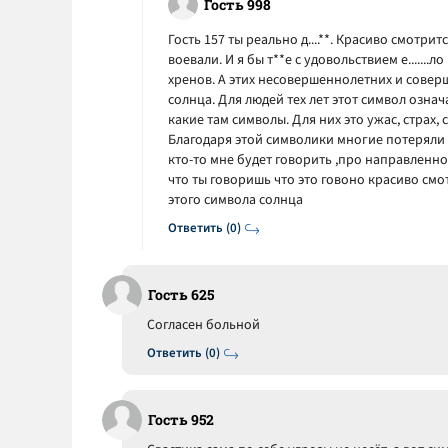
Гость 998
Гость 157 ты реально д....**. Красиво смотри
воевали. И я бы т**е с удовольствием е.......
хренов. А этих несовершеннолетних и совер
солнца. Для людей тех лет этот символ означа
какие там символы. Для них это ужас, страх,
Благодаря этой символики многие потеряли с
кто-то мне будет говорить ,про направленнос
что ты говоришь что это говоно красиво смот
этого символа солнца
Ответить (0)
Гость 625
Согласен больной
Ответить (0)
Гость 952