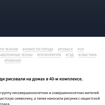
ТИ ЧЕЛНОВ
#НОВОСТИ ГОРОДА
#РОЗЫСК
#ЧП
НАБЕРЕЖНЫЕ ЧЕЛНЫ
#ПРОКУРАТУРА
#СУД
#СВАСТИКА
#РЕБЕНОК
 рисовали на домах в 40-м комплексе.
 группу несовершеннолетних и совершеннолетних жителей
истскую символику, а также наносили рисунки с нацистской
града.