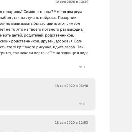
18 сен 2020 в 13:30
тся говоришь? Символ солнца? У меня два деда
ло набил , так ты стучать пойдешь. Позорник
шенно вылизывать бы заставить этот символ
ет не то ,что из твоего поганого рта выходит,
 смерть детей, родителей, родственников.
воих родственников, друзей, здоровья. Если
ть этого гр**аного рисунка, идите лесом. Так
рится, так наколи партак с**е на заднице в виде
1
18 сен 2020 в 06:40
0
18 сен 2020 в 12:53