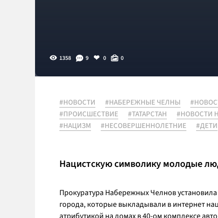
1358
9
0
0
#НОВОСТИ
#НАБЕРЕЖНЫЕ ЧЕЛНЫ
#НОВОС
#ПРОИСШЕСТВИЕ
#ТАТАРСТАН
#НОВОСТИ 
#НАЦИЗМ
#НЕСОВЕРШЕННОЛЕТНИЕ
#ДЕТИ
Нацистскую символику молодые люди
Прокуратура Набережных Челнов установила
города, которые выкладывали в интернет нац
атрибутикой на домах в 40-ом комплексе авто