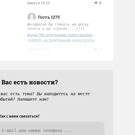
0
вчера в 16:10
Гость 1275
Интересно бы глянуть на доску
почета в др странах....))))
Более 700 сотрудников представляют
«КАМАЗ» на Электронной доске почёта
Татарстана
0
вчера в 16:01
 Вас есть новости?
 вас есть тема? Вы находитесь на месте
обытий? Напишите нам!
Как c вами связаться?