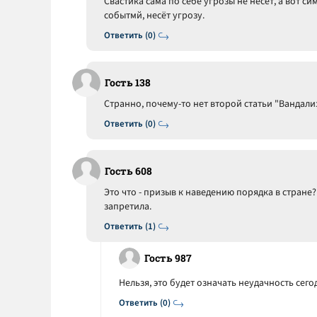
Свастика сама по себе угрозы не несёт, а вот си
событмй, несёт угрозу.
Ответить (0)
Гость 138
Странно, почему-то нет второй статьи "Вандали
Ответить (0)
Гость 608
Это что - призыв к наведению порядка в стране?
запретила.
Ответить (1)
Гость 987
Нельзя, это будет означать неудачность се
Ответить (0)