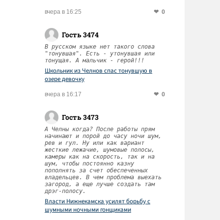
0
вчера в 16:25
Гость 3474
В русском языке нет такого слова
"тонувшая". Есть - утонувшая или
тонущая. А мальчик - герой!!!
Школьник из Челнов спас тонувшую в
озере девочку
0
вчера в 16:17
Гость 3473
А Челны когда? После работы прям
начинают и порой до часу ночи шум,
рев и гул. Ну или как вариант
жесткие лежачие, шумовые полосы,
камеры как на скорость, так и на
шум, чтобы постоянно казну
пополнять за счет обеспеченных
владельцев. В чем проблема выехать
загород, а еще лучше создать там
дрэг-полосу.
Власти Нижнекамска усилят борьбу с
шумными ночными гонщиками