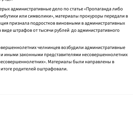
ерых административные дело по статье «Пропаганда либо
рибутики или символики», материалы прокуроры передали в
нция признала подростков виновными в административных
в виде штрафов от тысячи рублей до административного
есовершеннолетних челнинцев возбудили административные
или иными законными представителями несовершеннолетних
несовершеннолетних». Материалы были направлены в
 итоге родителей оштрафовали.