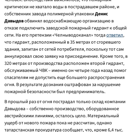
критически не хватало воды в пострадавшем районе, и
собственник завода полимерной упаковки
Денис
Давыдов
обвинял водоснабжающую организацию в
отказе подключить заводской пожарный гидрант к общей
сети. На его претензии «Челныводоканал» тогда
ответил
,
что гидрант, расположенный в 35 метрах от сгоревшего
здания, запитан от сетей потребителя, поскольку тот сам
аннулировал свою заявку на присоединение. Кроме того, в
320 метрах от производства расположен второй гидрант,
обслуживаемый ЧВК – именно он четыре года назад помог
спасателям не допустить еще большего распространения
огня. В результате дознания оштрафован за нарушение
пожарной безопасности был предприниматель.
В прошлый раз от огня пострадал только склад компании
Давыдова – собственно производство, оборудованное
австрийскими линиями, осталось цело. Материальный
ущерб от нового пожара пока не рассчитан, однако
татарстанская прокуратура сообщает, что, кроме 6,4 тыс.