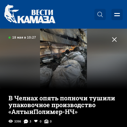
18 мая в 10:27
В Челнах опять полночи тушили
упаковочное производство
«АлтынПолимер-НЧ»
3398
3
0
0