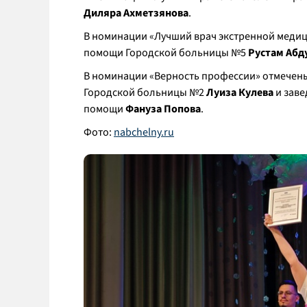
Диляра Ахметзянова
.
В номинации «Лучший врач экстренной медиц
помощи Городской больницы №5
Рустам Абд
В номинации «Верность профессии» отмечены
Городской больницы №2
Луиза Кулева
и заве
помощи
Фануза Попова
.
Фото:
nabchelny.ru