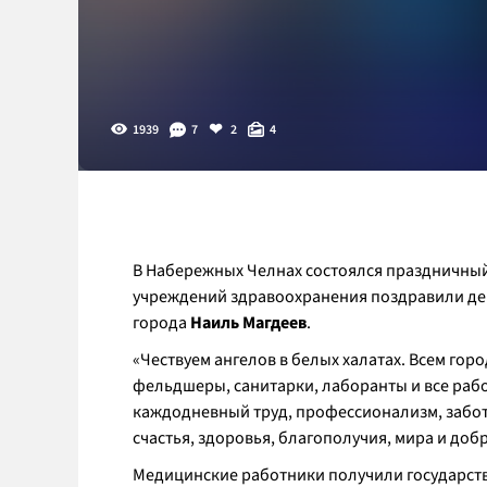
1939
7
2
4
В Набережных Челнах состоялся праздничный
учреждений здравоохранения поздравили де
города
Наиль Магдеев
.
«Чествуем ангелов в белых халатах. Всем гор
фельдшеры, санитарки, лаборанты и все раб
каждодневный труд, профессионализм, заботу
счастья, здоровья, благополучия, мира и добр
Медицинские работники получили государств