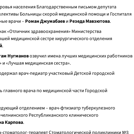
оровья населения Благодарственным письмом депутата
лективы Больницы скорой медицинской помощи и Госпиталя
вные врачи –
Роман Джумабаев
и
Резеда Мавзютова
.
нак «Отличник здравоохранения» Министерства
ршей медицинской сестре хирургического отделения
й
.
там Нугманов
озвучил имена лучших медицинских работников
» и «Лучшая медицинская сестра».
одержал врач-педиатр участковый Детской городской
ь главного врача по медицинской части Городской
ведующий отделением – врач-фтизиатр туберкулезного
челнинского Республиканского клинического
на Карпова
.
ач-стоматолог-терапевт Стоматологической поликлиники №3