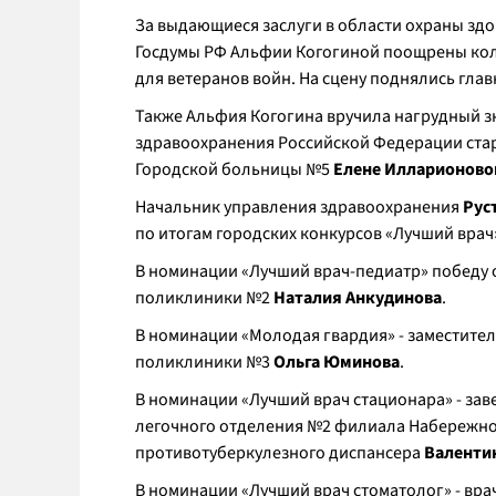
За выдающиеся заслуги в области охраны зд
Госдумы РФ Альфии Когогиной поощрены кол
для ветеранов войн. На сцену поднялись гла
Также Альфия Когогина вручила нагрудный з
здравоохранения Российской Федерации ста
Городской больницы №5
Елене Илларионово
Начальник управления здравоохранения
Рус
по итогам городских конкурсов «Лучший врач
В номинации «Лучший врач-педиатр» победу 
поликлиники №2
Наталия Анкудинова
.
В номинации «Молодая гвардия» - заместител
поликлиники №3
Ольга Юминова
.
В номинации «Лучший врач стационара» - за
легочного отделения №2 филиала Набережно
противотуберкулезного диспансера
Валенти
В номинации «Лучший врач стоматолог» - вр