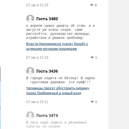
0
07 авг в 15:29
Гость 3480
в апреле нужно думать об этом, а в
августе уж осень скоро. само
рассосётся. руководство молодцы.
отработали и решили проблему.
Власти Нижнекамска усилят борьбу с
шумными ночными гонщиками
1
07 авг в 15:18
Гость 3436
В городе ходите по бетону! В парке
- грунтовые дорожки- это кайф!!!
Челнинцы просят обустроить окраину
парка Прибрежный и новый вход
1
07 авг в 15:11
Гость 3474
В лесу надо ходить в резиновых
сапогах по колено