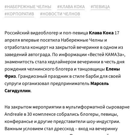
#НАБЕРЕЖНЫЕ ЧЕЛНЫ
#КЛАВА КОКА
#ПЕВИЦА
#КОРПОРАТИВ
#НОВОСТИ ЧЕЛНОВ
Российский видеоблогер и поп-певица
Клава Кока
17
апреля впервые посетила Набережные Челны и
отработала концерт на закрытой вечеринке в одном из
заведений автограда. По информации «Вестей КАМАЗа»,
знаменитость стала хедлайнером вечеринки в честь дня
рождения челнинского блогера и танцовщицы
Елены
Фриз
. Грандиозный праздник в стиле барби для своей
супруги организовал предприниматель
Марсель
Сагидуллин
.
На закрытом мероприятии в мультиформатной сыроварне
Andreale в 30 комплексе собрались блогеры, певицы,
конферансье и другие представители шоу-индустрии.
Важным условием стал дресскод – вход на вечеринку