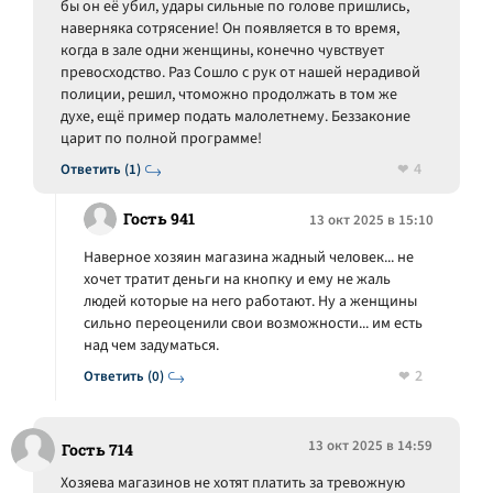
бы он её убил, удары сильные по голове пришлись,
наверняка сотрясение! Он появляется в то время,
когда в зале одни женщины, конечно чувствует
превосходство. Раз Сошло с рук от нашей нерадивой
полиции, решил, чтоможно продолжать в том же
духе, ещё пример подать малолетнему. Беззаконие
царит по полной программе!
4
Ответить (1)
Гость 941
13 окт 2025 в 15:10
Наверное хозяин магазина жадный человек... не
хочет тратит деньги на кнопку и ему не жаль
людей которые на него работают. Ну а женщины
сильно переоценили свои возможности... им есть
над чем задуматься.
2
Ответить (0)
13 окт 2025 в 14:59
Гость 714
Хозяева магазинов не хотят платить за тревожную