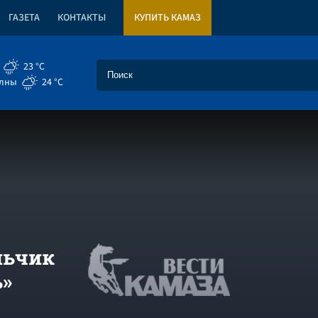
ГАЗЕТА
КОНТАКТЫ
КУПИТЬ КАМАЗ
23 °C
елны
24 °C
льчик
ь»