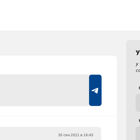
У
У
с
30 сен 2021 в 18:45