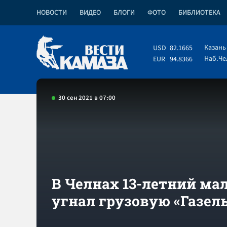
НОВОСТИ
ВИДЕО
БЛОГИ
ФОТО
БИБЛИОТЕКА
Казань
USD
82.1665
Наб.Ч
EUR
94.8366
30 сен 2021 в 07:00
В Челнах 13-летний ма
угнал грузовую «Газел