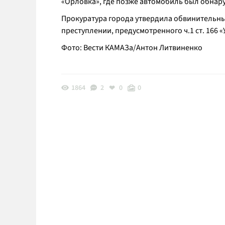
«Орловка», где позже автомобиль был обнар
Прокуратура города утвердила обвинительны
преступлении, предусмотренного ч.1 ст. 166 «
Фото: Вести КАМАЗа/Антон Литвиненко
1864
2
0
0