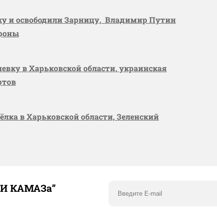
вку и освободили Зарницу, Владимир Путин
ороны
шевку в Харьковской области, украинская
ртов
сёлка в Харьковской области, Зеленский
ТИ КАМАЗа”