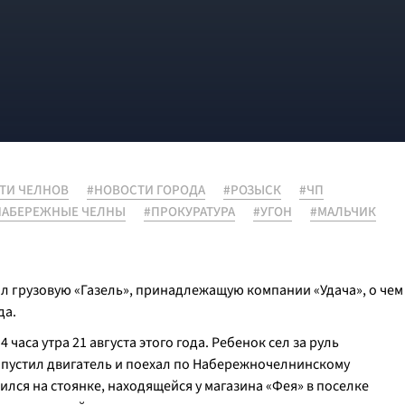
ТИ ЧЕЛНОВ
#НОВОСТИ ГОРОДА
#РОЗЫСК
#ЧП
НАБЕРЕЖНЫЕ ЧЕЛНЫ
#ПРОКУРАТУРА
#УГОН
#МАЛЬЧИК
л грузовую «Газель», принадлежащую компании «Удача», о чем
да.
аса утра 21 августа этого года. Ребенок сел за руль
запустил двигатель и поехал по Набережночелнинскому
лся на стоянке, находящейся у магазина «Фея» в поселке