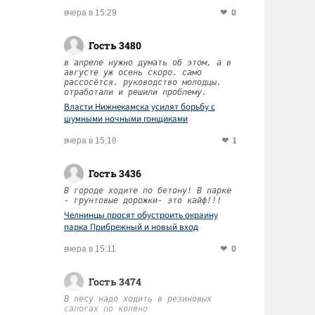
0
вчера в 15:29
Гость 3480
в апреле нужно думать об этом, а в
августе уж осень скоро. само
рассосётся. руководство молодцы.
отработали и решили проблему.
Власти Нижнекамска усилят борьбу с
шумными ночными гонщиками
1
вчера в 15:18
Гость 3436
В городе ходите по бетону! В парке
- грунтовые дорожки- это кайф!!!
Челнинцы просят обустроить окраину
парка Прибрежный и новый вход
0
вчера в 15:11
Гость 3474
В лесу надо ходить в резиновых
сапогах по колено