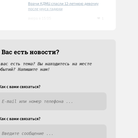
Врачи КДМЦ спасли 12-летнюю девочку
после укуса гадюки
1
вчера в 15:05
 Вас есть новости?
 вас есть тема? Вы находитесь на месте
обытий? Напишите нам!
Как c вами связаться?
Как c вами связаться?