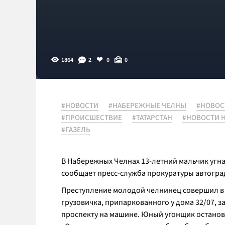
1864
2
0
0
#НОВОСТИ
#НАБЕРЕЖНЫЕ ЧЕЛНЫ
#НОВОС
#ПРОИСШЕСТВИЕ
#ТАТАРСТАН
#НОВОСТИ 
#ГАЗЕЛЬ
В Набережных Челнах 13-летний мальчик угна
сообщает пресс-служба прокуратуры автогра
Преступление молодой челнинец совершил в 4 ч
грузовичка, припаркованного у дома 32/07, 
проспекту на машине. Юный угонщик останови