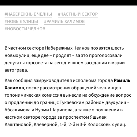
#НАБЕРЕЖНЫЕ ЧЕЛНЫ
#ЧАСТНЫЙ СЕКТОР
#НОВЫЕ УЛИЦЫ
#РАМИЛЬ ХАЛИМОВ
#НОВОСТИ ЧЕЛНОВ
В частном секторе Набережных Челнов появятся шесть
новых улиц, еще две – продлят – за это проголосовали
депутаты горсовета на сегодняшнем заседании в мэрии
автограда.
Как сообщил замруководителя исполкома города
Рамиль
Халимов
, после рассмотрения обращений челнинцев
топонимическая комиссия вынесла на обсуждение вопрос
о продлении до границ с Тукаевским районом двух улиц –
Абсалямова и Нурми Шарипова, а также о появлении в
частном секторе города за проспектом Яшьлек
Каштановой, Клеверной, 1-й, 2-й и 3-й Колосковых улиц.