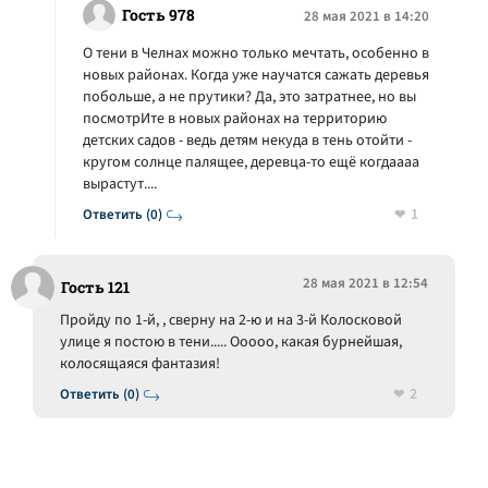
Гость 978
28 мая 2021 в 14:20
О тени в Челнах можно только мечтать, особенно в
новых районах. Когда уже научатся сажать деревья
побольше, а не прутики? Да, это затратнее, но вы
посмотрИте в новых районах на территорию
детских садов - ведь детям некуда в тень отойти -
кругом солнце палящее, деревца-то ещё когдаааа
вырастут....
1
Ответить (0)
28 мая 2021 в 12:54
Гость 121
Пройду по 1-й, , сверну на 2-ю и на 3-й Колосковой
улице я постою в тени..... Ооооо, какая бурнейшая,
колосящаяся фантазия!
2
Ответить (0)