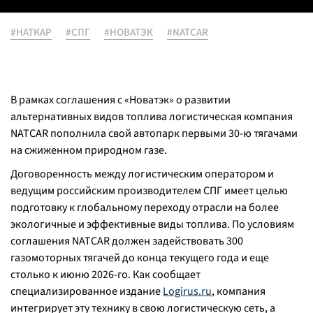
#НАТКАР
#СПГ
#НОВАТЭК
#NATCAR
В рамках соглашения с «Новатэк» о развитии
альтернативных видов топлива логистическая компания
NATCAR пополнила свой автопарк первыми 30-ю тягачами
на сжиженном природном газе.
Договоренность между логистическим оператором и
ведущим российским производителем СПГ имеет целью
подготовку к глобальному переходу отрасли на более
экологичные и эффективные виды топлива. По условиям
соглашения NATCAR должен задействовать 300
газомоторных тягачей до конца текущего года и еще
столько к июню 2026-го. Как сообщает
специализированное издание
Logirus.ru
, компания
интегрирует эту технику в свою логистическую сеть, а