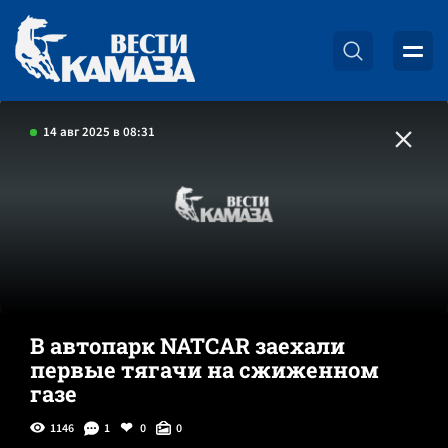
14 авг 2025 в 08:31
В автопарк NATCAR заехали
первые тягачи на сжиженном
газе
1146
1
0
0