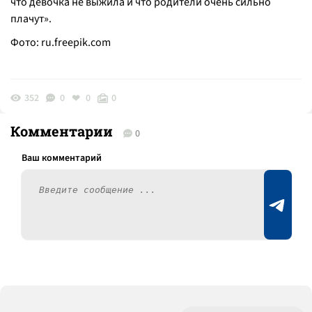
что девочка не выжила и что родители очень сильно
плачут».
Фото:
ru.freepik.com
352
0
0
0
Комментарии
0