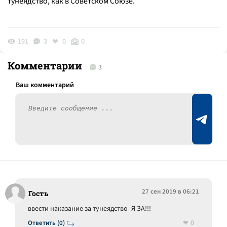
тунеядство, как в Советском Союзе.
191
3
0
0
Комментарии
3
27 сен 2019 в 06:21
Гость
ввести наказание за тунеядство- Я ЗА!!!
0
Ответить (0)