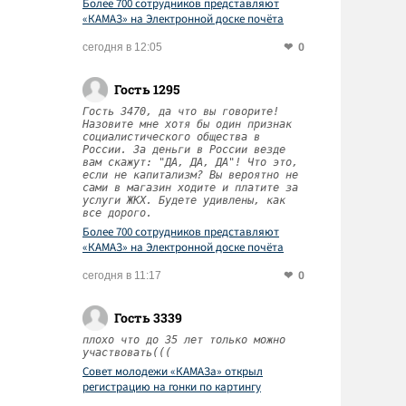
Более 700 сотрудников представляют
«КАМАЗ» на Электронной доске почёта
Татарстана
0
сегодня в 12:05
Гость 1295
Гость 3470, да что вы говорите!
Назовите мне хотя бы один признак
социалистического общества в
России. За деньги в России везде
вам скажут: "ДА, ДА, ДА"! Что это,
если не капитализм? Вы вероятно не
сами в магазин ходите и платите за
услуги ЖКХ. Будете удивлены, как
все дорого.
Более 700 сотрудников представляют
«КАМАЗ» на Электронной доске почёта
Татарстана
0
сегодня в 11:17
Гость 3339
плохо что до 35 лет только можно
участвовать(((
Совет молодежи «КАМАЗа» открыл
регистрацию на гонки по картингу