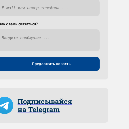
Как c вами связаться?
Предложить новость
Подписывайся
на Telegram