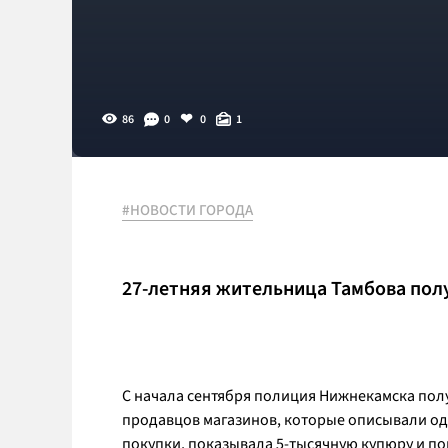
86
0
0
1
#НОВОСТИ ГОРОДА
27-летняя жительница Тамбова полу
С начала сентября полиция Нижнекамска пол
продавцов магазинов, которые описывали одн
покупки, показывала 5-тысячную купюру и по