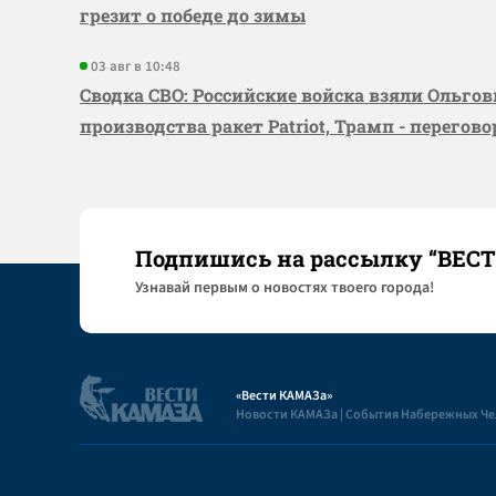
грезит о победе до зимы
03 авг в 10:48
Сводка СВО: Российские войска взяли Ольго
производства ракет Patriot, Трамп - перегов
Подпишись на рассылку “ВЕС
Узнaвай первым о новостях твоего города!
«Вести КАМАЗа»
Новости КАМАЗа | События Набережных Ч