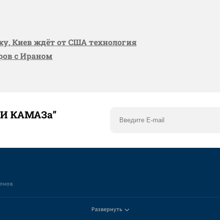
вку, Киев ждёт от США технология
оров с Ираном
ТИ КАМАЗа”
елнов
Развернуть