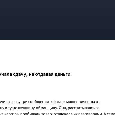
чала сдачу, не отдавая деньги.
учила сразу три сообщения о фактах мошенничества от
у и ту же женщину-обманщицу. Она, рассчитываясь за
ка кассиры пробивали товар, отвлекала их разговорами. А сам