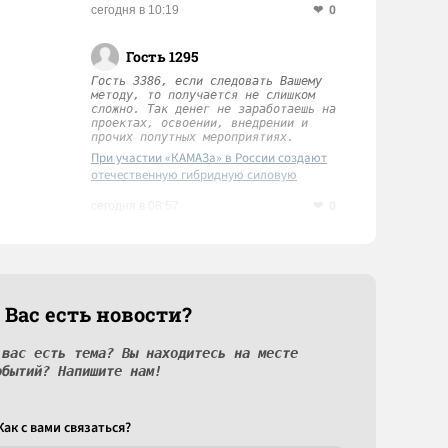
0
сегодня в 10:19
Гость 1295
Гость 3386, если следовать Вашему
методу, то получается не слишком
сложно. Так денег не заработаешь на
проектах, освоении, внедрении и
прочих попутных мероприятиях.
При участии «КАМАЗа» в России создают
отечественную гибридную силовую
установку
0
сегодня в 08:57
 Вас есть новости?
 вас есть тема? Вы находитесь на месте
обытий? Напишите нам!
Как c вами связаться?