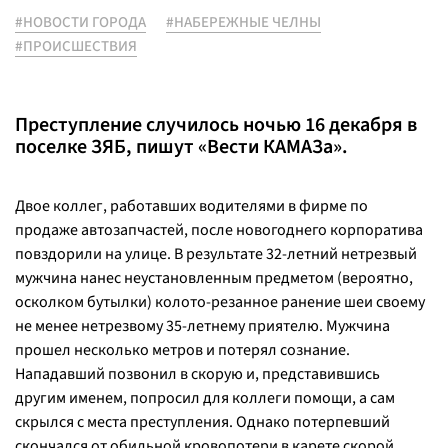
#НОВОСТИ ГОРОДА
#НАБЕРЕЖНЫЕ ЧЕЛНЫ
#ПРОИСШЕСТВИЯ
Преступление случилось ночью 16 декабря в
поселке ЗЯБ, пишут «Вести КАМАЗа».
Двое коллег, работавших водителями в фирме по
продаже автозапчастей, после новогоднего корпоратива
повздорили на улице. В результате 32-летний нетрезвый
мужчина нанес неустановленным предметом (вероятно,
осколком бутылки) колото-резанное ранение шеи своему
не менее нетрезвому 35-летнему приятелю. Мужчина
прошел несколько метров и потерял сознание.
Нападавший позвонил в скорую и, представившись
другим именем, попросил для коллеги помощи, а сам
скрылся с места преступления. Однако потерпевший
скончался от обильной кровопотери в карете скорой