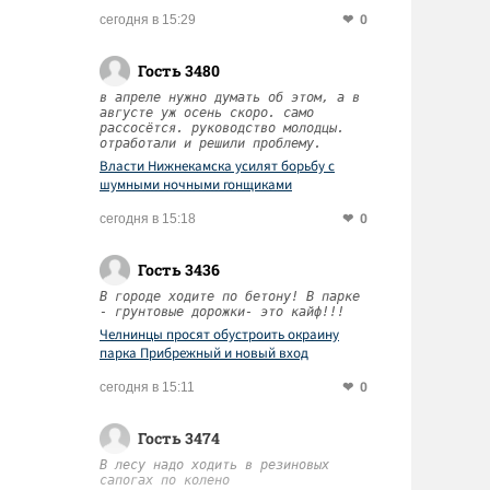
0
сегодня в 15:29
Гость 3480
в апреле нужно думать об этом, а в
августе уж осень скоро. само
рассосётся. руководство молодцы.
отработали и решили проблему.
Власти Нижнекамска усилят борьбу с
шумными ночными гонщиками
0
сегодня в 15:18
Гость 3436
В городе ходите по бетону! В парке
- грунтовые дорожки- это кайф!!!
Челнинцы просят обустроить окраину
парка Прибрежный и новый вход
0
сегодня в 15:11
Гость 3474
В лесу надо ходить в резиновых
сапогах по колено