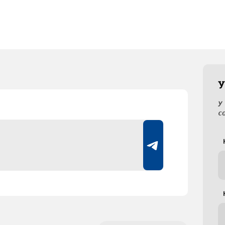
У
У
с