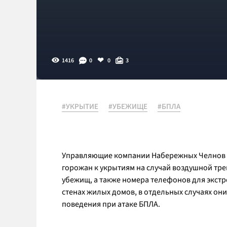
1416
0
0
3
#УКРЫТИЕ
#УБЕЖИЩЕ
#БПЛА
Управляющие компании Набережных Челнов з
горожан к укрытиям на случай воздушной тре
убежищ, а также номера телефонов для экстр
стенах жилых домов, в отдельных случаях он
поведения при атаке БПЛА.