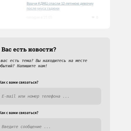
Врачи КДМЦ спасли 12-летнюю девочку
после укуса гадюки
0
сегодня в 15:05
 Вас есть новости?
 вас есть тема? Вы находитесь на месте
обытий? Напишите нам!
Как c вами связаться?
Как c вами связаться?