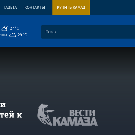
ГАЗЕТА
КОНТАКТЫ
КУПИТЬ КАМАЗ
27 °C
елны
29 °C
ии
тей к