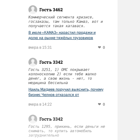
Гость 3462
Коммерческий сегментв кризисе,
госзаказы, там только Камаз, вот и
получается такая катавася.
В июле «КАМАЗ» нарастил продажи и
долю на рынке тяжёлых грузовиков
0
вчера в 15:31
Гость 3342
Гость 3251, 1) ОМС покрывает
колоноскопию 2) если тебе жалко
денег, а свою жизнь - нет, то
медицина бессильна
Наиль Магдеев поручил выяснить, почему
бизнес Челнов отказался от
диспансеризации работников
0
вчера в 14:22
Гость 3342
Гость 1295, прикинь, если деньги не
снимать, то купить автомобиль
затруднительно