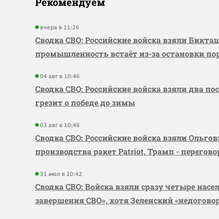
Рекомендуем
вчера в 11:26
Сводка СВО: Российские войска взяли Бикта
промышленность встаёт из-за остановки по
04 авг в 10:46
Сводка СВО: Российские войска взяли два по
грезит о победе до зимы
03 авг в 10:48
Сводка СВО: Российские войска взяли Ольго
производства ракет Patriot, Трамп - перегов
31 июл в 10:42
Сводка СВО: Войска взяли сразу четыре насе
завершения СВО», хотя Зеленский «недогово