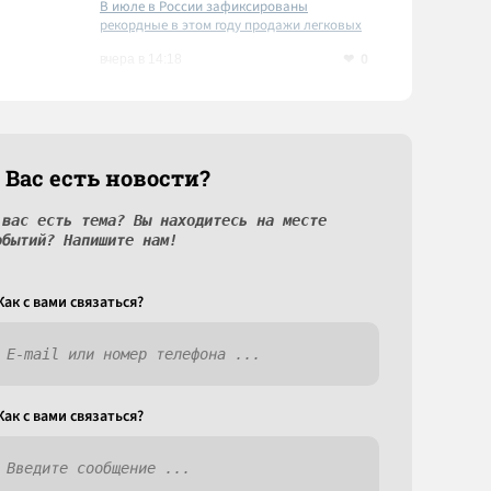
В июле в России зафиксированы
рекордные в этом году продажи легковых
автомобилей
0
вчера в 14:18
 Вас есть новости?
 вас есть тема? Вы находитесь на месте
обытий? Напишите нам!
Как c вами связаться?
Как c вами связаться?