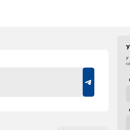
У
У
с