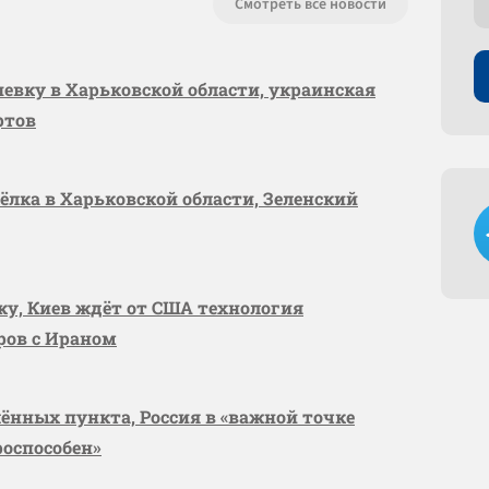
Смотреть все новости
шевку в Харьковской области, украинская
ртов
сёлка в Харьковской области, Зеленский
вку, Киев ждёт от США технология
оров с Ираном
лённых пункта, Россия в «важной точке
роспособен»