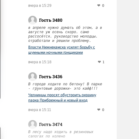
0
вчера в 15:29
Гость 3480
в апреле нужно думать об этом, а в
августе уж осень скоро. само
рассосётся. руководство молодцы.
отработали и решили проблему.
Власти Нижнекамска усилят борьбу с
шумными ночными гонщиками
1
вчера в 15:18
Гость 3436
В городе ходите по бетону! В парке
- грунтовые дорожки- это кайф!!!
Челнинцы просят обустроить окраину
парка Прибрежный и новый вход
0
вчера в 15:11
Гость 3474
В лесу надо ходить в резиновых
сапогах по колено