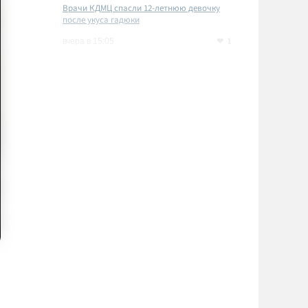
Врачи КДМЦ спасли 12-летнюю девочку
после укуса гадюки
1
вчера в 15:05