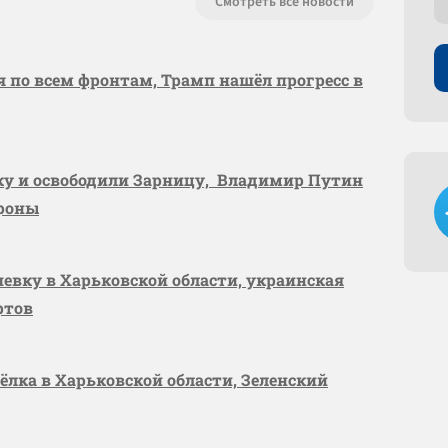
Смотреть все новости
я по всем фронтам, Трамп нашёл прогресс в
вку и освободили Зарницу, Владимир Путин
ороны
шевку в Харьковской области, украинская
ртов
сёлка в Харьковской области, Зеленский