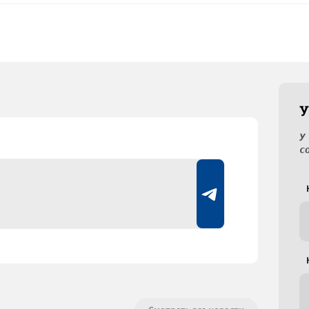
У
У
с