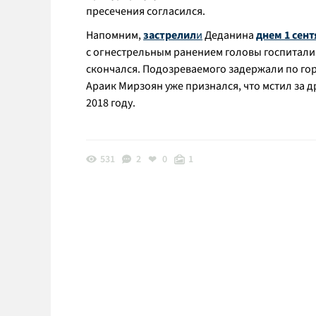
пресечения согласился.
Напомним,
застрелил
и
Деданина
днем 1 сен
с огнестрельным ранением головы госпитали
скончался. Подозреваемого задержали по го
Араик Мирзоян уже признался, что мстил за 
2018 году.
531
2
0
1