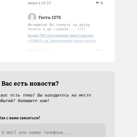
0
вчера в 16:10
Гость 1275
Интересно бы глянуть на доску
почета в др странах....))))
Более 700 сотрудников представляют
«КАМАЗ» на Электронной доске почёта
Татарстана
0
вчера в 16:01
 Вас есть новости?
 вас есть тема? Вы находитесь на месте
обытий? Напишите нам!
Как c вами связаться?