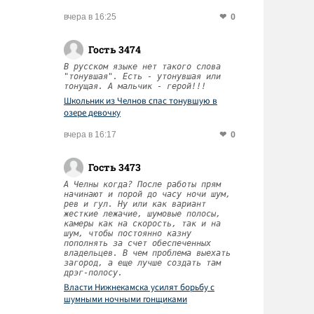
0
вчера в 16:25
Гость 3474
В русском языке нет такого слова
"тонувшая". Есть - утонувшая или
тонущая. А мальчик - герой!!!
Школьник из Челнов спас тонувшую в
озере девочку
0
вчера в 16:17
Гость 3473
А Челны когда? После работы прям
начинают и порой до часу ночи шум,
рев и гул. Ну или как вариант
жесткие лежачие, шумовые полосы,
камеры как на скорость, так и на
шум, чтобы постоянно казну
пополнять за счет обеспеченных
владельцев. В чем проблема выехать
загород, а еще лучше создать там
дрэг-полосу.
Власти Нижнекамска усилят борьбу с
шумными ночными гонщиками