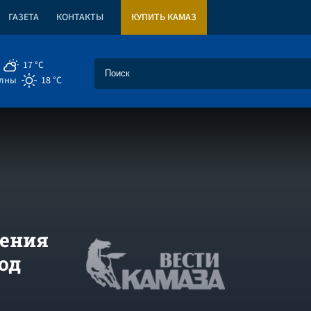
ГАЗЕТА
КОНТАКТЫ
КУПИТЬ КАМАЗ
17 °C
елны
18 °C
гения
од