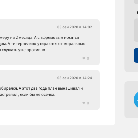
03 сен 2020 в 14:02
амеру на 2 месяца. А с Ефремовым носятся
удом. А те терпеливо утираются от моральных
и слушать уже противно
0
03 сен 2020 в 14:24
обирался. А этот два года план вынашивал и
стрелил , если бы не осечка.
0