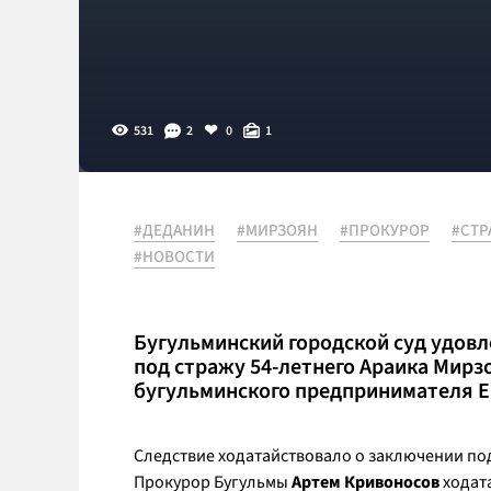
531
2
0
1
#ДЕДАНИН
#МИРЗОЯН
#ПРОКУРОР
#СТР
#НОВОСТИ
Бугульминский городской суд удов
под стражу 54-летнего Араика Мирз
бугульминского предпринимателя Е
Следствие ходатайствовало о заключении под
Прокурор Бугульмы
Артем Кривоносов
ходат