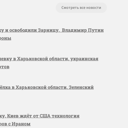
Смотреть все новости
вку и освободили Зарницу, Владимир Путин
ороны
шевку в Харьковской области, украинская
ртов
сёлка в Харьковской области, Зеленский
вку, Киев ждёт от США технология
оров с Ираном