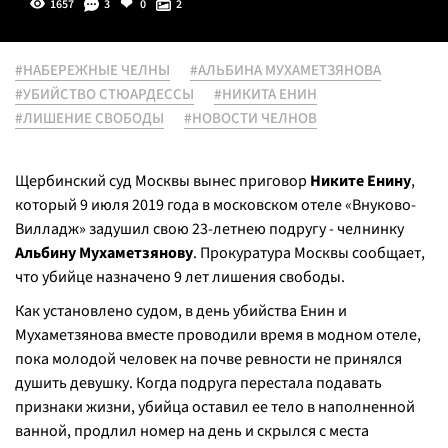
1657
3
0
2
#НАБЕРЕЖНЫЕ ЧЕЛНЫ
#АЛЬБИНА МУХАМЕТЗЯНОВА
#УБИЙСТВО СТЮАРДЕССЫ
#НИКИТА ЕНИН
#ЛИШЕНИЕ СВОБОДЫ
#НОВОСТИ ЧЕЛНОВ
Щербинский суд Москвы вынес приговор
Никите Енину
,
который 9 июля 2019 года в московском отеле «Внуково-
Вилладж» задушил свою 23-летнею подругу - челнинку
Альбину Мухаметзянову
. Прокуратура Москвы сообщает,
что убийце назначено 9 лет лишения свободы.
Как установлено судом, в день убийства Енин и
Мухаметзянова вместе проводили время в модном отеле,
пока молодой человек на почве ревности не принялся
душить девушку. Когда подруга перестала подавать
признаки жизни, убийца оставил ее тело в наполненной
ванной, продлил номер на день и скрылся с места