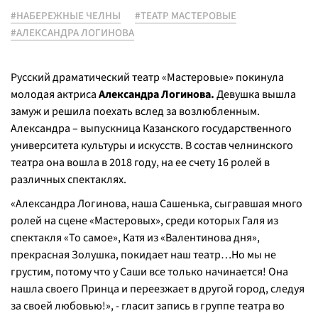
#НАБЕРЕЖНЫЕ ЧЕЛНЫ
#ТЕАТР МАСТЕРОВЫЕ
#АЛЕКСАНДРА ЛОГИНОВА
Русский драматический театр «Мастеровые» покинула
молодая актриса
Александра Логинова.
Девушка вышла
замуж и решила поехать вслед за возлюбленным.
Александра – выпускница Казанского государственного
университета культуры и искусств. В состав челнинского
театра она вошла в 2018 году, на ее счету 16 ролей в
различных спектаклях.
«Александра Логинова, наша Сашенька, сыгравшая много
ролей на сцене «Мастеровых», среди которых Галя из
спектакля «То самое», Катя из «Валентинова дня»,
прекрасная Золушка, покидает наш театр…Но мы не
грустим, потому что у Саши все только начинается! Она
нашла своего Принца и переезжает в другой город, следуя
за своей любовью!», - гласит запись в группе театра во