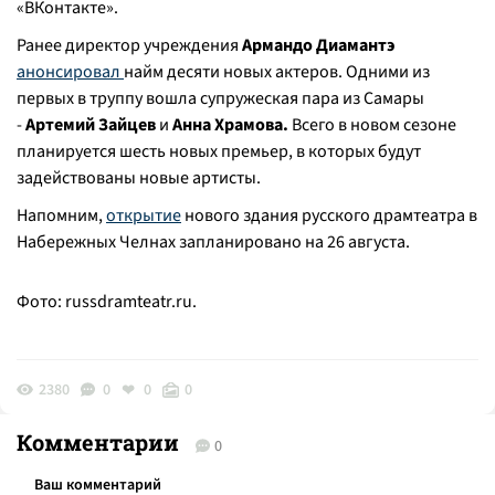
«ВКонтакте».
Ранее директор учреждения
Армандо Диамантэ
анонсировал
найм десяти новых актеров. Одними из
первых в труппу вошла супружеская пара из Самары
-
Артемий Зайцев
и
Анна Храмова.
Всего в новом сезоне
планируется шесть новых премьер, в которых будут
задействованы новые артисты.
Напомним,
открытие
нового здания русского драмтеатра в
Набережных Челнах запланировано на 26 августа.
Фото: russdramteatr.ru.
2380
0
0
0
Комментарии
0