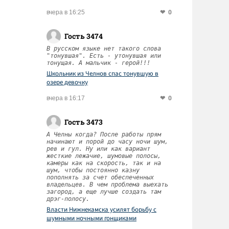
0
вчера в 16:25
Гость 3474
В русском языке нет такого слова
"тонувшая". Есть - утонувшая или
тонущая. А мальчик - герой!!!
Школьник из Челнов спас тонувшую в
озере девочку
0
вчера в 16:17
Гость 3473
А Челны когда? После работы прям
начинают и порой до часу ночи шум,
рев и гул. Ну или как вариант
жесткие лежачие, шумовые полосы,
камеры как на скорость, так и на
шум, чтобы постоянно казну
пополнять за счет обеспеченных
владельцев. В чем проблема выехать
загород, а еще лучше создать там
дрэг-полосу.
Власти Нижнекамска усилят борьбу с
шумными ночными гонщиками