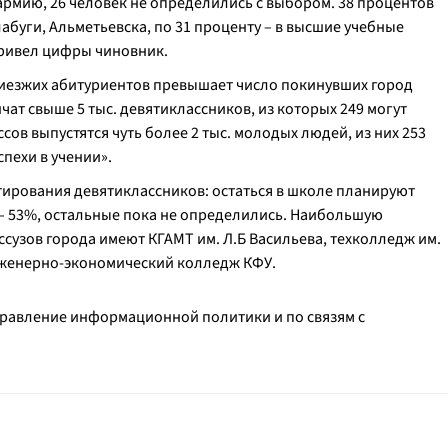
 армию, 26 человек не определились с выбором. 38 процентов
лабуги, Альметьевска, по 31 проценту – в высшие учебные
 привел цифры чиновник.
риезжих абитуриентов превышает число покинувших город
чат свыше 5 тыс. девятиклассников, из которых 249 могут
ссов выпустятся чуть более 2 тыс. молодых людей, из них 253
пехи в учении».
тирования девятиклассников: остаться в школе планируют
 – 53%, остальные пока не определились. Наибольшую
ссузов города имеют КГАМТ им. Л.Б Васильева, техколледж им.
нженерно-экономический колледж КФУ.
правление информационной политики и по связям с