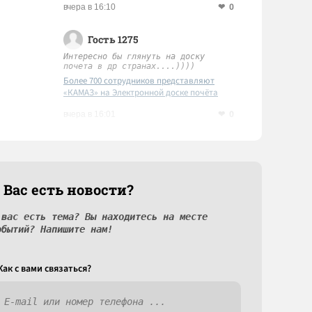
0
вчера в 16:10
Гость 1275
Интересно бы глянуть на доску
почета в др странах....))))
Более 700 сотрудников представляют
«КАМАЗ» на Электронной доске почёта
Татарстана
0
вчера в 16:01
 Вас есть новости?
 вас есть тема? Вы находитесь на месте
обытий? Напишите нам!
Как c вами связаться?