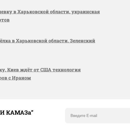
шевку в Харьковской области, украинская
ртов
сёлка в Харьковской области, Зеленский
вку, Киев ждёт от США технология
оров с Ираном
ТИ КАМАЗа”