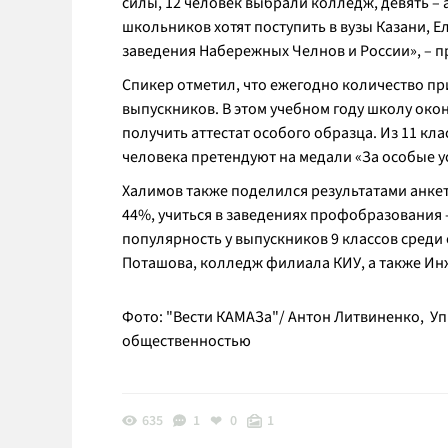
силы, 12 человек выбрали колледж, девять –
школьников хотят поступить в вузы Казани, Е
заведения Набережных Челнов и России
», –
Спикер отметил, что ежегодно количество п
выпускников. В этом учебном году школу окон
получить аттестат особого образца. Из 11 кла
человека претендуют на медали «За особые ус
Халимов также поделился результатами анке
44%, учиться в заведениях профобразования
популярность у выпускников 9 классов среди 
Поташова, колледж филиала КИУ, а также И
Фото: "Вести КАМАЗа"/ Антон Литвиненко, У
общественностью
635
1
0
1