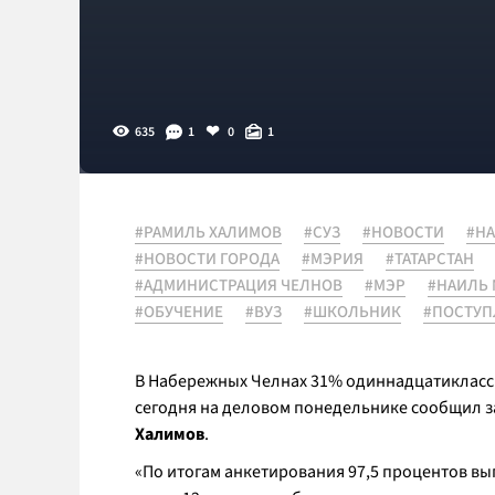
635
1
0
1
#РАМИЛЬ ХАЛИМОВ
#СУЗ
#НОВОСТИ
#Н
#НОВОСТИ ГОРОДА
#МЭРИЯ
#ТАТАРСТАН
#АДМИНИСТРАЦИЯ ЧЕЛНОВ
#МЭР
#НАИЛЬ 
#ОБУЧЕНИЕ
#ВУЗ
#ШКОЛЬНИК
#ПОСТУП
В Набережных Челнах 31% одиннадцатиклассн
сегодня на деловом понедельнике сообщил 
Халимов
.
«
По итогам анкетирования 97,5 процентов вы