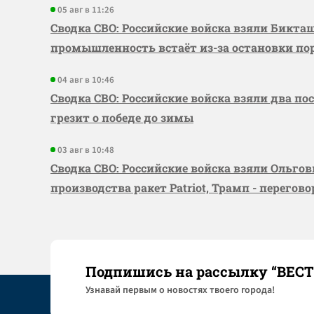
05 авг в 11:26
Сводка СВО: Российские войска взяли Бикта
промышленность встаёт из-за остановки по
04 авг в 10:46
Сводка СВО: Российские войска взяли два по
грезит о победе до зимы
03 авг в 10:48
Сводка СВО: Российские войска взяли Ольго
производства ракет Patriot, Трамп - перегов
Подпишись на рассылку “ВЕС
Узнaвай первым о новостях твоего города!