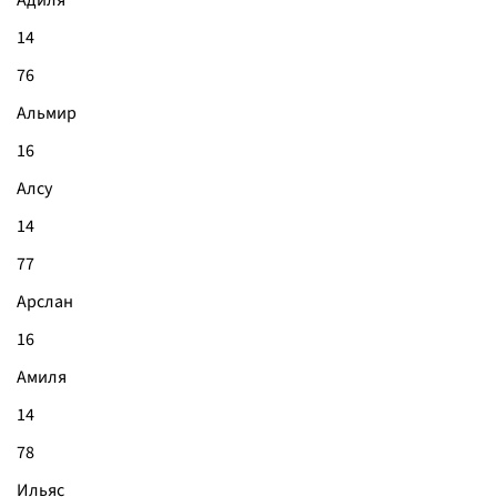
Адиля
14
76
Альмир
16
Алсу
14
77
Арслан
16
Амиля
14
78
Ильяс