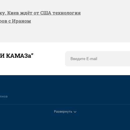
вку, Киев ждёт от США технология
оров с Ираном
ТИ КАМАЗа”
елнов
Развернуть