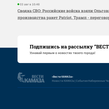
03 авг в 10:48
Сводка СВО: Российские войска взяли Ольго
производства ракет Patriot, Трамп - перегов
Подпишись на рассылку “ВЕС
Узнaвай первым о новостях твоего города!
«Вести КАМАЗа»
Новости КАМАЗа | События Набережных Ч
Полезная информация