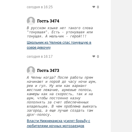
0
сегодня в 16:25
Гость 3474
В русском языке нет такого слова
"тонувшая". Есть - утонувшая или
тонущая. А мальчик - герой!!!
Школьник из Челнов спас тонувшую в
озере девочку
0
сегодня в 16:17
Гость 3473
А Челны когда? После работы прям
начинают и порой до часу ночи шум,
рев и гул. Ну или как вариант
жесткие лежачие, шумовые полосы,
камеры как на скорость, так и на
шум, чтобы постоянно казну
пополнять за счет обеспеченных
владельцев. В чем проблема выехать
загород, а еще лучше создать там
дрэг-полосу.
Власти Нижнекамска усилят борьбу с
любителями ночных мотозаездов