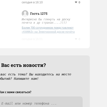
0
сегодня в 16:10
Гость 1275
Интересно бы глянуть на доску
почета в др странах....))))
Более 700 сотрудников представляют
«КАМАЗ» на Электронной доске почёта
Татарстана
0
сегодня в 16:01
 Вас есть новости?
 вас есть тема? Вы находитесь на месте
обытий? Напишите нам!
Как c вами связаться?