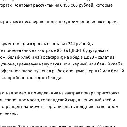
оргах. Контракт рассчитан на
рублей, которые
6 150 000
взрослых и несовершеннолетних, примерное меню и время
кументам, для взрослых составит 244 рублей, а
в понедельник на завтрак в 8:30 в ЦВСИГ будут давать
 белый хлеб и чай с сахаром; на обед в 12:30 – салат из
бульоне, гречневую кашу с гуляшом, черный или белый хлеб и
ртофельное пюре, тушеная рыба с овощами, черный или белый
и калорийность каждого блюда.
к, например, в понедельник на завтрак повара приготовят
м, сливочное масло, голландский сыр, пшеничный хлеб и
ностранцев планируется организовать полдник, на котором
печеньем.