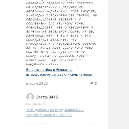
незаконно перевезли плав.средство
на штрафстоянку - дедушек на
весельных нырках 1985 года выпуска,
у которых спасжилеты без печати, не
сертифицирована веревка с 2
поплавками (по научному конец
Александрова), нет огнетушителя и
аптечки на весельной лодке. Ах да,
ракетницы нет, а если есть - это
прокуратура заявляет, что
относиться к огнестрельному оружию.
За то, когда идет судно кого надо
под 80 км в час чуть ли не по
пляжу, потом по судовому ходу -
ответ один - мы не видели и
нарушения нет...
Во время рейда в Челнах на
штрафстоянку отправили семь катеров
0
вчера в 20:38
Гость 3475
Ну уважили
2ГИС добавил на карту юбилейный
логотип Челнов и «КАМАЗа»
0
вчера в 16:39