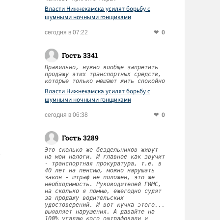
Власти Нижнекамска усилят борьбу с
шумными ночными гонщиками
0
сегодня в 07:22
Гость 3341
Правильно, нужно вообще запретить
продажу этих транспортных средств,
которые только мешают жить спокойно
Власти Нижнекамска усилят борьбу с
шумными ночными гонщиками
0
сегодня в 06:38
Гость 3289
Это сколько же бездельников живут
на мои налоги. И главное как звучит
- транспортная прокуратура, т.е. в
40 лет на пенсию, можно нарушать
закон - штраф не положен, это же
необходимость. Руководителей ГИМС,
на сколько я помню, ежегодно судят
за продажу водительских
удостоверений. И вот кучка этого...
выявляет нарушения. А давайте на
100% угадаю кого оштрафовали и