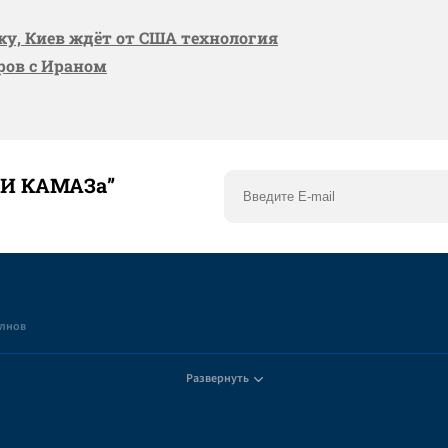
вку, Киев ждёт от США технология
оров с Ираном
ТИ КАМАЗа”
елнов
Развернуть