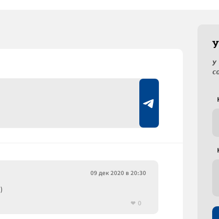
У
У
с
09 дек 2020 в 20:30
)
0