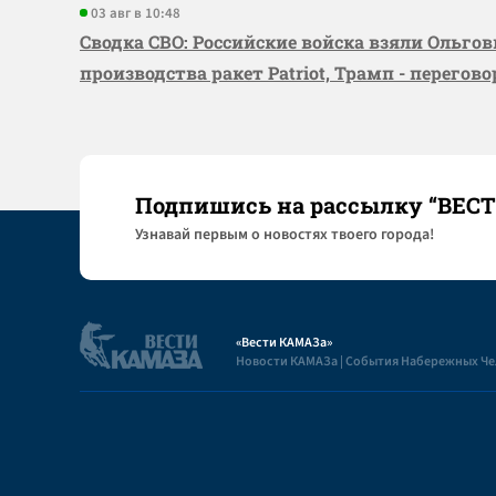
03 авг в 10:48
Сводка СВО: Российские войска взяли Ольго
производства ракет Patriot, Трамп - перегов
Подпишись на рассылку “ВЕС
Узнaвай первым о новостях твоего города!
«Вести КАМАЗа»
Новости КАМАЗа | События Набережных Ч
Полезная информация