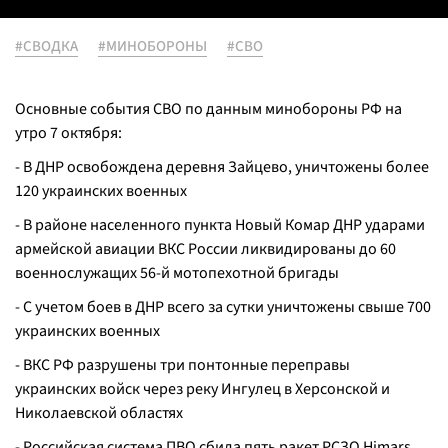
#СВОДКА
#МИНОБОРОНЫ
#СВО
Основные события СВО по данным минобороны РФ на
утро 7 октября:
- В ДНР освобождена деревня Зайцево, уничтожены более
120 украинских военных
- В районе населенного пункта Новый Комар ДНР ударами
армейской авиации ВКС России ликвидированы до 60
военнослужащих 56-й мотопехотной бригады
- С учетом боев в ДНР всего за сутки уничтожены свыше 700
украинских военных
- ВКС РФ разрушены три понтонные переправы
украинских войск через реку Ингулец в Херсонской и
Николаевской областях
- Российская система ПВО сбила пять ракет РСЗО Himars,