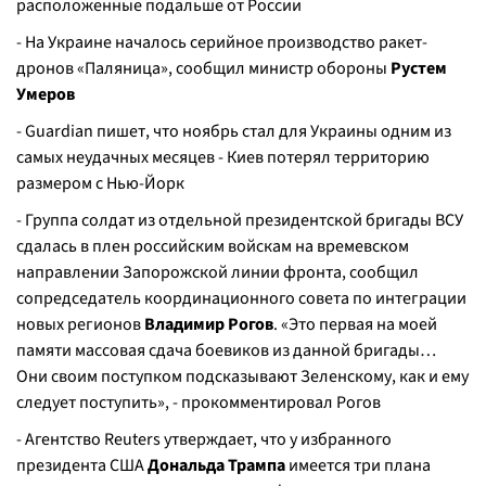
расположенные подальше от России
- На Украине началось серийное производство ракет-
дронов «Паляница», сообщил министр обороны
Рустем
Умеров
- Guardian пишет, что ноябрь стал для Украины одним из
самых неудачных месяцев - Киев потерял территорию
размером с Нью-Йорк
- Группа солдат из отдельной президентской бригады ВСУ
сдалась в плен российским войскам на времевском
направлении Запорожской линии фронта, сообщил
сопредседатель координационного совета по интеграции
новых регионов
Владимир Рогов
. «Это первая на моей
памяти массовая сдача боевиков из данной бригады…
Они своим поступком подсказывают Зеленскому, как и ему
следует поступить», - прокомментировал Рогов
- Агентство Reuters утверждает, что у избранного
президента США
Дональда Трампа
имеется три плана