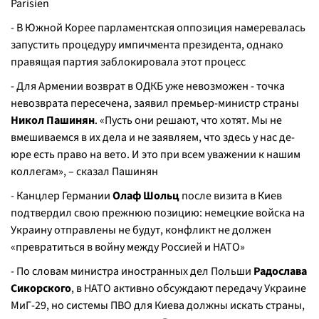
Parisien
- В Южной Корее парламентская оппозиция намеревалась
запустить процедуру импичмента президента, однако
правящая партия заблокировала этот процесс
- Для Армении возврат в ОДКБ уже невозможен - точка
невозврата пересечена, заявил премьер-министр страны
Никол Пашинян
. «Пусть они решают, что хотят. Мы не
вмешиваемся в их дела и не заявляем, что здесь у нас де-
юре есть право на вето. И это при всем уважении к нашим
коллегам», – сказал Пашинян
- Канцлер Германии
Олаф Шольц
после визита в Киев
подтвердил свою прежнюю позицию: немецкие войска на
Украину отправлены не будут, конфликт не должен
«превратиться в войну между Россией и НАТО»
- По словам министра иностранных дел Польши
Радослава
Сикорского
, в НАТО активно обсуждают передачу Украине
МиГ-29, но системы ПВО для Киева должны искать страны,