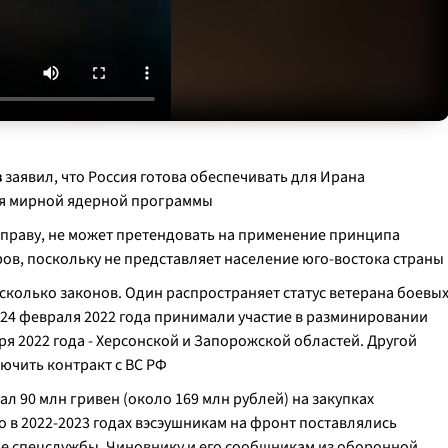
в
заявил, что Россия готова обеспечивать для Ирана
ля мирной ядерной программы
 праву, не может претендовать на применение принципа
ов, поскольку не представляет население юго-востока страны
колько законов. Один распространяет статус ветерана боевы
 24 февраля 2022 года принимали участие в разминировании
бря 2022 года - Херсонской и Запорожской областей. Другой
лючить контракт с ВС РФ
 90 млн гривен (около 169 млн рублей) на закупках
о в 2022-2023 годах вэсэушникам на фронт поставлялись
е спецслужбы. Чиновнику и его сообщникам из оборонной