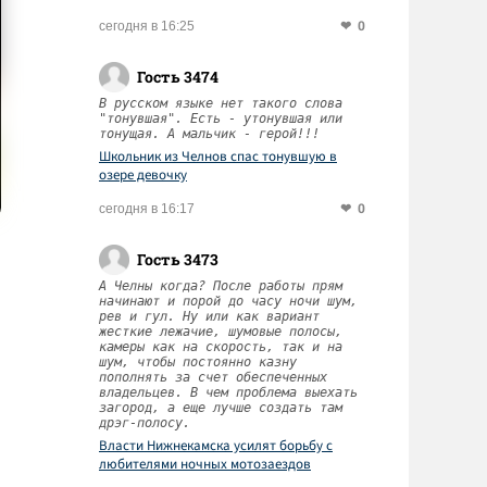
0
сегодня в 16:25
Гость 3474
В русском языке нет такого слова
"тонувшая". Есть - утонувшая или
тонущая. А мальчик - герой!!!
Школьник из Челнов спас тонувшую в
озере девочку
0
сегодня в 16:17
Гость 3473
А Челны когда? После работы прям
начинают и порой до часу ночи шум,
рев и гул. Ну или как вариант
жесткие лежачие, шумовые полосы,
камеры как на скорость, так и на
шум, чтобы постоянно казну
пополнять за счет обеспеченных
владельцев. В чем проблема выехать
загород, а еще лучше создать там
дрэг-полосу.
Власти Нижнекамска усилят борьбу с
любителями ночных мотозаездов