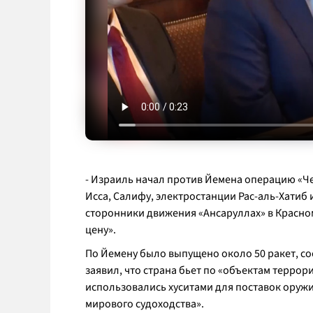
- Израиль начал против Йемена операцию «Че
Исса, Салифу, электростанции Рас-аль-Хатиб и 
сторонники движения «Ансаруллах» в Красном
цену».
По Йемену было выпущено около 50 ракет, с
заявил, что страна бьет по «объектам террор
использовались хуситами для поставок оружи
мирового судоходства».