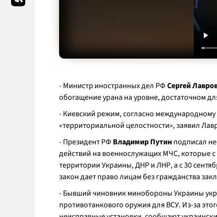
- Министр иностранных дел РФ
Сергей Лавро
обогащение урана на уровне, достаточном д
- Киевский режим, согласно международному
«территориальной целостности», заявил Лавр
- Президент РФ
Владимир Путин
подписал нес
действий на военнослужащих МЧС, которые с
территории Украины, ДНР и ЛНР, а с 30 сентя
закон дает право лицам без гражданства зак
- Бывший чиновник минобороны Украины украл
противотанкового оружия для ВСУ. Из-за этог
неисправные установки, сообщают украински