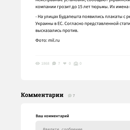
компании грозит до 15 лет тюрьмы. Их имена
- На улицах Будапешта появились плакаты с 
Украины в ЕС. Согласно представленной ста
высказались против.
Фото:
mil.ru
1868
7
0
0
Комментарии
7