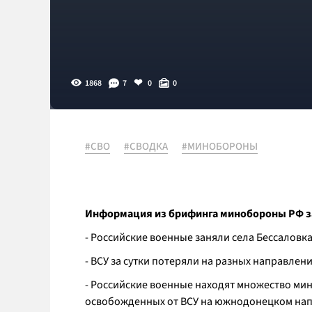
1868
7
0
0
#СВО
#СВОДКА
#МИНОБОРОНЫ
Информация из брифинга минобороны РФ з
- Российские военные заняли села Бессаловк
- ВСУ за сутки потеряли на разных направлен
- Российские военные находят множество мин
освобожденных от ВСУ на южнодонецком нап