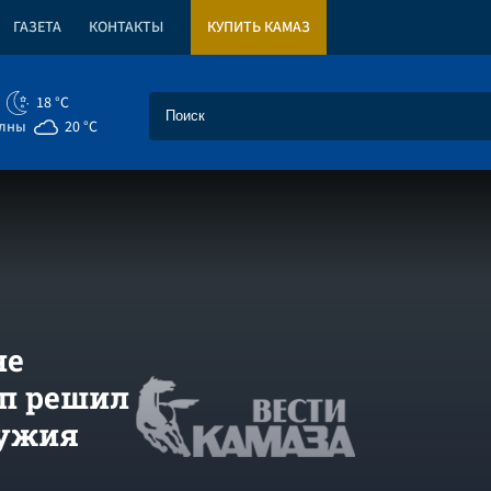
ГАЗЕТА
КОНТАКТЫ
КУПИТЬ КАМАЗ
18 °C
елны
20 °C
не
мп решил
ружия