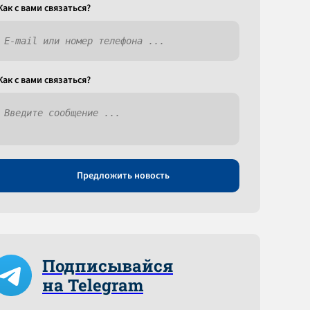
Как c вами связаться?
Как c вами связаться?
Предложить новость
Подписывайся
на Telegram