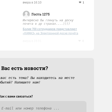
1
вчера в 16:10
Гость 1275
Интересно бы глянуть на доску
почета в др странах....))))
Более 700 сотрудников представляют
«КАМАЗ» на Электронной доске почёта
Татарстана
0
вчера в 16:01
 Вас есть новости?
 вас есть тема? Вы находитесь на месте
обытий? Напишите нам!
Как c вами связаться?