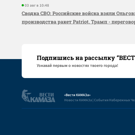
03 авг в 10:48
Сводка СВО: Российские войска взяли Ольго
производства ракет Patriot, Трамп - перегов
Подпишись на рассылку “ВЕС
Узнaвай первым о новостях твоего города!
«Вести КАМАЗа»
Новости КАМАЗа | События Набережных Ч
Полезная информация