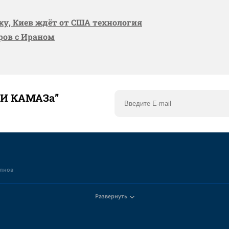
вку, Киев ждёт от США технология
оров с Ираном
ТИ КАМАЗа”
елнов
Развернуть