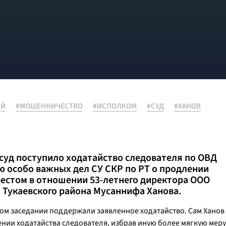
ИЙ
#МОШЕННИЧЕСТВО
#ИСПОЛКОМ
#СУД
#ХАНОВ
суд поступило ходатайство следователя по ОВД
ю особо важных дел СУ СКР по РТ о продлении
естом в отношении 53-летнего директора ООО
а Тукаевского района Мусаннифа Ханова.
ом заседании поддержали заявленное ходатайство. Сам Ханов
рении ходатайства следователя, избрав иную более мягкую меру