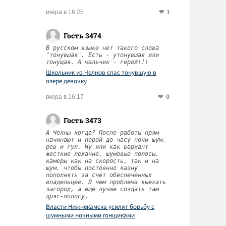
1
вчера в 16:25
Гость 3474
В русском языке нет такого слова
"тонувшая". Есть - утонувшая или
тонущая. А мальчик - герой!!!
Школьник из Челнов спас тонувшую в
озере девочку
0
вчера в 16:17
Гость 3473
А Челны когда? После работы прям
начинают и порой до часу ночи шум,
рев и гул. Ну или как вариант
жесткие лежачие, шумовые полосы,
камеры как на скорость, так и на
шум, чтобы постоянно казну
пополнять за счет обеспеченных
владельцев. В чем проблема выехать
загород, а еще лучше создать там
дрэг-полосу.
Власти Нижнекамска усилят борьбу с
шумными ночными гонщиками