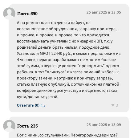
25 авг 2025 в 13:05
Гость 590
А на ремонт классов деньги найдут, на
восстановление оборудования, заправку принтера,...
и прочее, и прочее, и прочее, то что приходится
восстанавливать учителям с их мизерной ЗП, т.к. у
родителей деньги брать нельзя, подсудное дело.
Установили МРОТ 22440 руб., в семье предположим из
4 человек, педагог зарабатывает не многим больше
этой суммы, а ведь еще должен "прокормить" одного
ребенка. А тут "плинтуса" в классе поменяй, кабель к
проектору замени, картридж к принтеру заправь,
статью платную опубликуй, с отличником на платной
конференции/конкурсе участвуй и еще много таких
купи/достань/сделай.
3
Ответить (0)
25 авг 2025 в 13:09
Гость 235
Бог с ними, со стульчаками. Перегородки/двери где?