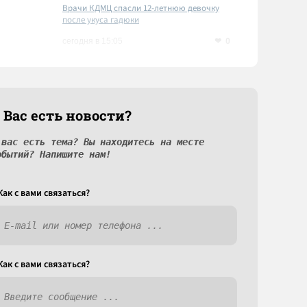
Врачи КДМЦ спасли 12-летнюю девочку
после укуса гадюки
0
сегодня в 15:05
 Вас есть новости?
 вас есть тема? Вы находитесь на месте
обытий? Напишите нам!
Как c вами связаться?
Как c вами связаться?