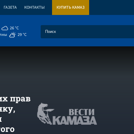
ГАЗЕТА
КОНТАКТЫ
КУПИТЬ КАМАЗ
26 °C
елны
29 °C
их прав
ку,
и
ого