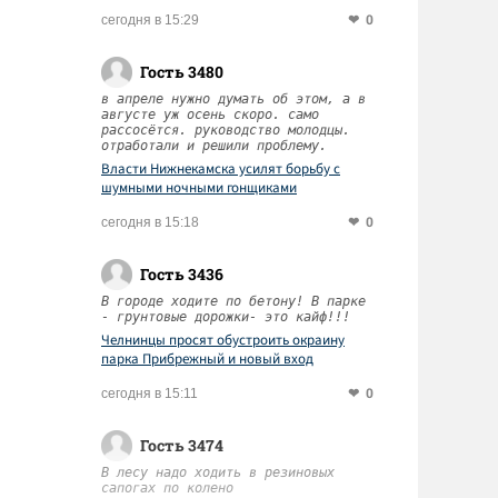
0
сегодня в 15:29
Гость 3480
в апреле нужно думать об этом, а в
августе уж осень скоро. само
рассосётся. руководство молодцы.
отработали и решили проблему.
Власти Нижнекамска усилят борьбу с
шумными ночными гонщиками
0
сегодня в 15:18
Гость 3436
В городе ходите по бетону! В парке
- грунтовые дорожки- это кайф!!!
Челнинцы просят обустроить окраину
парка Прибрежный и новый вход
0
сегодня в 15:11
Гость 3474
В лесу надо ходить в резиновых
сапогах по колено