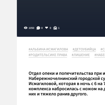
1050
0
0
1
#АЛЬБИНА ИСМАГИЛОВА
#ДЕТОУБИЙЦА
#
#РОДИТЕЛЬСИКЕ ПРАВА
#ЛИШЕНИЕ
#НАБ
Отдел опеки и попечительства при
Набережночелнинский городской су
Исмагиловой, которая в ночь с 6 на 
комплекса набросилась с ножом на 
них и тяжело ранив другого.