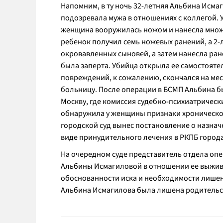
Напомним, в ту ночь 32-летняя Альбина Исмаг
подозревала мужа в отношениях с коллегой. У
женщина вооружилась ножом и нанесла множе
ребенок получил семь ножевых ранений, а 2
окровавленных сыновей, а затем нанесла ран
была заперта. Убийца открыла ее самостояте
повреждений, к сожалению, скончался на мест
больницу. После операции в БСМП Альбина бы
Москву, где комиссия судебно-психиатрическ
обнаружила у женщины признаки хроническог
городской суд вынес постановление о назна
виде принудительного лечения в РКПБ города
На очередном суде представитель отдела опе
Альбины Исмагиловой в отношении ее выжив
обоснованности иска и необходимости лише
Альбина Исмагилова была лишена родительс