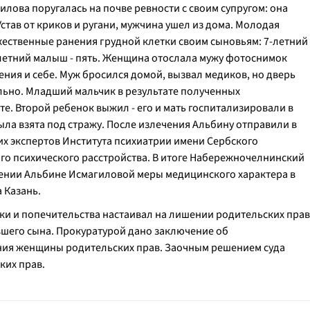
илова поругалась на почве ревности с своим супругом: она
став от криков и ругани, мужчина ушел из дома. Молодая
ственные ранения грудной клетки своим сыновьям: 7-летний
-летний малыш - пять. Женщина отослала мужу фотоснимок
ения и себе. Муж бросился домой, вызвал медиков, но дверь
льно. Младший мальчик в результате полученных
е. Второй ребенок выжил - его и мать госпитализировали в
ла взята под стражу. После излечения Альбину отправили в
их экспертов Института психиатрии имени Сербского
о психического расстройства. В итоге Набережночелнинский
чении Альбине Исмагиловой меры медицинского характера в
 Казань.
ки и попечительства настаивал на лишении родительских прав
шего сына. Прокуратурой дано заключение об
ния женщины родительских прав. Заочным решением суда
ких прав.