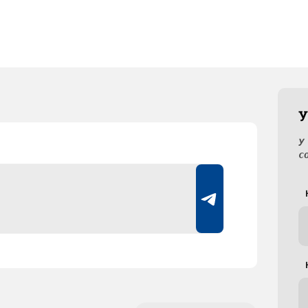
У
У
с