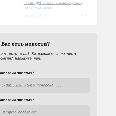
Врачи КДМЦ спасли 12-летнюю девочку
после укуса гадюки
0
сегодня в 15:05
 Вас есть новости?
 вас есть тема? Вы находитесь на месте
обытий? Напишите нам!
Как c вами связаться?
Как c вами связаться?