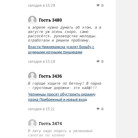
0
сегодня в 15:29
Гость 3480
в апреле нужно думать об этом, а в
августе уж осень скоро. само
рассосётся. руководство молодцы.
отработали и решили проблему.
Власти Нижнекамска усилят борьбу с
шумными ночными гонщиками
0
сегодня в 15:18
Гость 3436
В городе ходите по бетону! В парке
- грунтовые дорожки- это кайф!!!
Челнинцы просят обустроить окраину
парка Прибрежный и новый вход
0
сегодня в 15:11
Гость 3474
В лесу надо ходить в резиновых
сапогах по колено