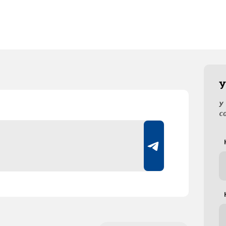
У
У
с