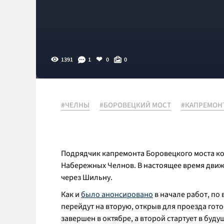
1391
1
0
0
#ЧЕЛНЫ
#БОРОВЕЦКИЙ МОСТ
#КАПРЕМОН
Подрядчик капремонта Боровецкого моста ко
Набережных Челнов. В настоящее время движ
через Шильну.
Как и
было анонсировано
в начале работ, по
перейдут на вторую, открыв для проезда гото
завершен в октябре, а второй стартует в буду