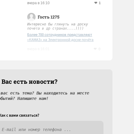
1
вчера в 16:10
Гость 1275
Интересно бы глянуть на доску
почета в др странах....))))
Более 700 сотрудников представляют
«КАМАЗ» на Электронной доске почёта
Татарстана
0
вчера в 16:01
 Вас есть новости?
 вас есть тема? Вы находитесь на месте
обытий? Напишите нам!
Как c вами связаться?