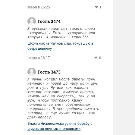
1
вчера в 16:25
Гость 3474
В русском языке нет такого слова
"тонувшая". Есть - утонувшая или
тонущая. А мальчик - герой!!!
Школьник из Челнов спас тонувшую в
озере девочку
0
вчера в 16:17
Гость 3473
А Челны когда? После работы прям
начинают и порой до часу ночи шум,
рев и гул. Ну или как вариант
жесткие лежачие, шумовые полосы,
камеры как на скорость, так и на
шум, чтобы постоянно казну
пополнять за счет обеспеченных
владельцев. В чем проблема выехать
загород, а еще лучше создать там
дрэг-полосу.
Власти Нижнекамска усилят борьбу с
шумными ночными гонщиками