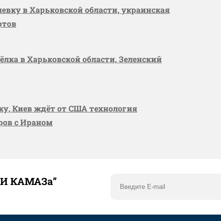
шевку в Харьковской области, украинская
ртов
сёлка в Харьковской области, Зеленский
вку, Киев ждёт от США технология
оров с Ираном
ТИ КАМАЗа”