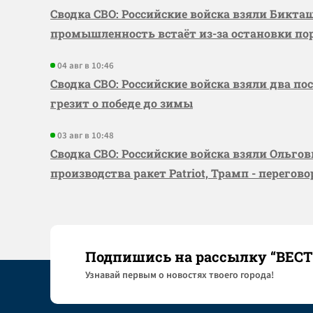
Сводка СВО: Российские войска взяли Бикта
промышленность встаёт из-за остановки по
04 авг в 10:46
Сводка СВО: Российские войска взяли два по
грезит о победе до зимы
03 авг в 10:48
Сводка СВО: Российские войска взяли Ольго
производства ракет Patriot, Трамп - перегов
Подпишись на рассылку “ВЕС
Узнaвай первым о новостях твоего города!