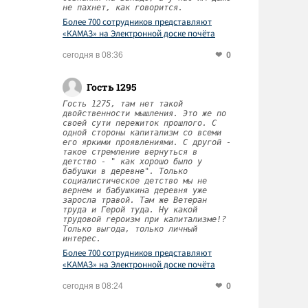
не пахнет, как говорится.
Более 700 сотрудников представляют
«КАМАЗ» на Электронной доске почёта
Татарстана
0
сегодня в 08:36
Гость 1295
Гость 1275, там нет такой
двойственности мышления. Это же по
своей сути пережиток прошлого. С
одной стороны капитализм со всеми
его яркими проявлениями. С другой -
такое стремление вернуться в
детство - " как хорошо было у
бабушки в деревне". Только
социалистическое детство мы не
вернем и бабушкина деревня уже
заросла травой. Там же Ветеран
труда и Герой туда. Ну какой
трудовой героизм при капитализме!?
Только выгода, только личный
интерес.
Более 700 сотрудников представляют
«КАМАЗ» на Электронной доске почёта
Татарстана
0
сегодня в 08:24