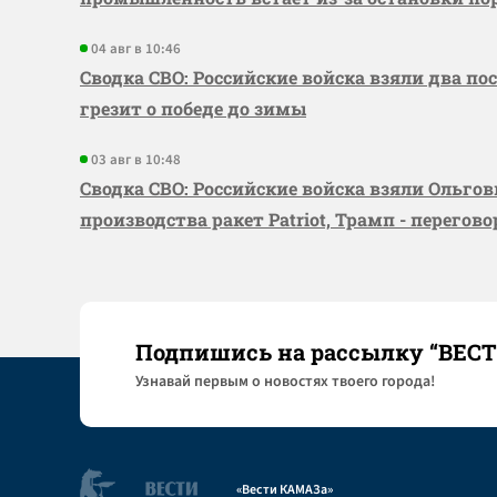
04 авг в 10:46
Сводка СВО: Российские войска взяли два по
грезит о победе до зимы
03 авг в 10:48
Сводка СВО: Российские войска взяли Ольго
производства ракет Patriot, Трамп - перегов
Подпишись на рассылку “ВЕС
Узнaвай первым о новостях твоего города!
«Вести КАМАЗа»