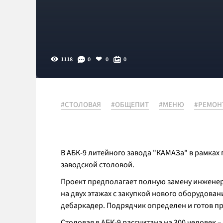
1118
0
0
0
#СТОЛОВАЯ
#ОБЩЕПИТ
#МЕНЮ
#РЕМОН
В АБК-9 литейного завода "КАМАЗа" в рамках
заводской столовой.
Проект предполагает полную замену инженер
на двух этажах с закупкой нового оборудован
дебаркадер. Подрядчик определен и готов при
Столовая в АБК-9 рассчитана на 300 человек