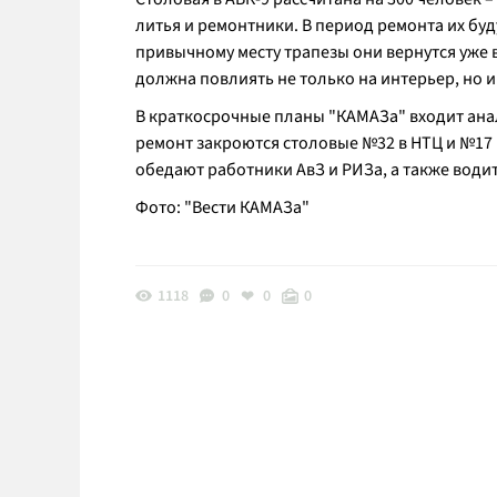
литья и ремонтники. В период ремонта их буд
привычному месту трапезы они вернутся уже 
должна повлиять не только на интерьер, но и
В краткосрочные планы "КАМАЗа" входит анал
ремонт закроются столовые №32 в НТЦ и №17 н
обедают работники АвЗ и РИЗа, а также води
Фото: "Вести КАМАЗа"
1118
0
0
0