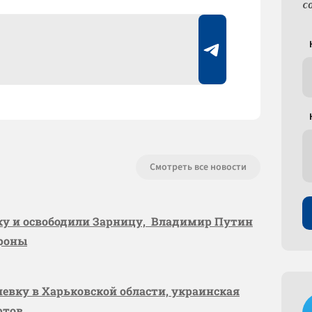
с
Смотреть все новости
вку и освободили Зарницу, Владимир Путин
ороны
шевку в Харьковской области, украинская
ртов