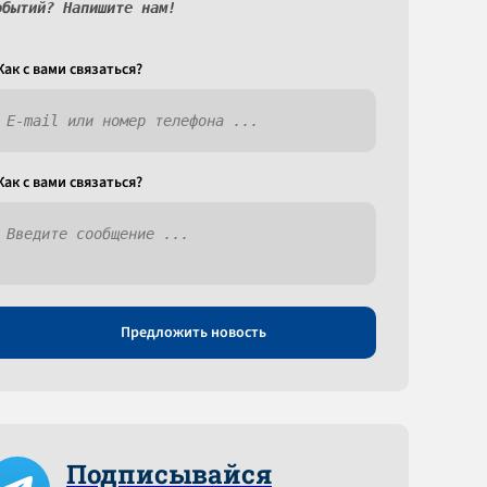
обытий? Напишите нам!
Как c вами связаться?
Как c вами связаться?
Предложить новость
Подписывайся