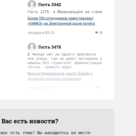
Гость 3342
Гость 1275, в Макдональдсе на стене
Более 700 сотрудников представляют
«КАМАЗ» на Электронной доске почёта
Татарстана
0
сегодня в 08:15
Гость 3478
В Челнах нет ни одного проспекта
или улицы, где не шумят мотоциклы и
машины без глушителя! Администрация
Челнов, примите меры!
Власти Нижнекамска усилят борьбу с
шумными ночными гонщиками
1
сегодня в 07:22
 Вас есть новости?
 вас есть тема? Вы находитесь на месте