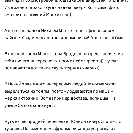
выглядит со смотровой площадки Эмпайер стейт билдинг.
Из нижнего правого угла налево вверх. Хотя само фото
смотрит на нижний Манхеттен)))
А вот ее начало в Нижнем Манхеттене в финансовом
районе. Сзади меня остался знаменитый бронзовый бык.
В нижней части Манхеттена Бродвей не представляет из
себя ничего интересного, кроме небоскребов)) Ну еще
попадаются вот такие скульптуры в скверах))
В Нью-Йорке много интересных людей. Многие хотят
выделиться из толпы, поэтому одеваются по нашим
меркам странно. Вот например доставщик пиццы. На
улице было около нуля.
Чуть выше Бродвей пересекает Юнион сквер. Это место
тусовки. По выходным афроамериканцы устраивают