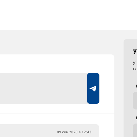
У
У
с
09 сен 2020 в 12:43