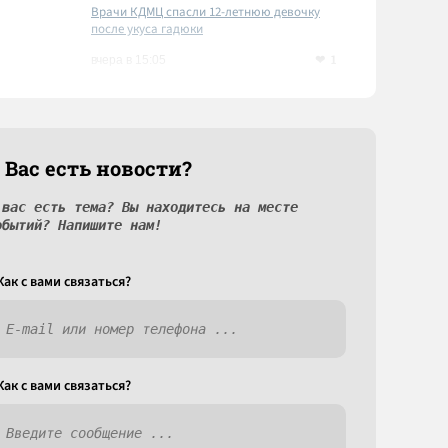
Врачи КДМЦ спасли 12-летнюю девочку
после укуса гадюки
1
вчера в 15:05
 Вас есть новости?
 вас есть тема? Вы находитесь на месте
обытий? Напишите нам!
Как c вами связаться?
Как c вами связаться?