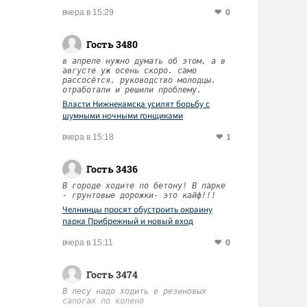
0
вчера в 15:29
Гость 3480
в апреле нужно думать об этом, а в
августе уж осень скоро. само
рассосётся. руководство молодцы.
отработали и решили проблему.
Власти Нижнекамска усилят борьбу с
шумными ночными гонщиками
1
вчера в 15:18
Гость 3436
В городе ходите по бетону! В парке
- грунтовые дорожки- это кайф!!!
Челнинцы просят обустроить окраину
парка Прибрежный и новый вход
0
вчера в 15:11
Гость 3474
В лесу надо ходить в резиновых
сапогах по колено