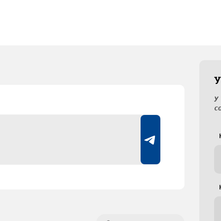
У
У
с