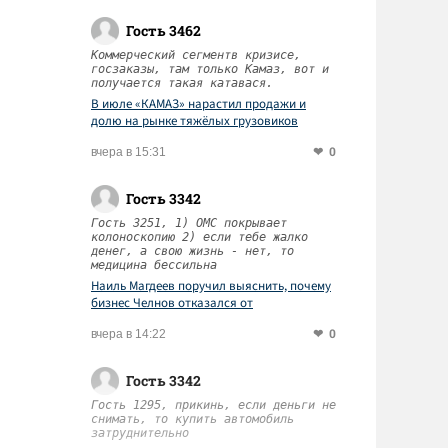
Гость 3462
Коммерческий сегментв кризисе,
госзаказы, там только Камаз, вот и
получается такая катавася.
В июле «КАМАЗ» нарастил продажи и
долю на рынке тяжёлых грузовиков
0
вчера в 15:31
Гость 3342
Гость 3251, 1) ОМС покрывает
колоноскопию 2) если тебе жалко
денег, а свою жизнь - нет, то
медицина бессильна
Наиль Магдеев поручил выяснить, почему
бизнес Челнов отказался от
диспансеризации работников
0
вчера в 14:22
Гость 3342
Гость 1295, прикинь, если деньги не
снимать, то купить автомобиль
затруднительно