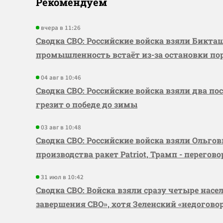
Рекомендуем
вчера в 11:26
Сводка СВО: Российские войска взяли Бикта
промышленность встаёт из-за остановки по
04 авг в 10:46
Сводка СВО: Российские войска взяли два по
грезит о победе до зимы
03 авг в 10:48
Сводка СВО: Российские войска взяли Ольго
производства ракет Patriot, Трамп - перегов
31 июл в 10:42
Сводка СВО: Войска взяли сразу четыре насе
завершения СВО», хотя Зеленский «недогово