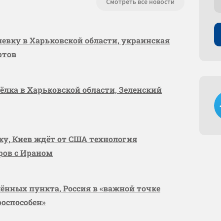
Смотреть все новости
шевку в Харьковской области, украинская
ртов
сёлка в Харьковской области, Зеленский
вку, Киев ждёт от США технология
оров с Ираном
лённых пункта, Россия в «важной точке
роспособен»