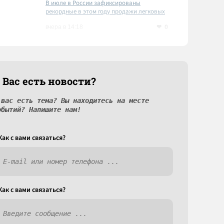
В июле в России зафиксированы
рекордные в этом году продажи легковых
автомобилей
0
вчера в 14:18
 Вас есть новости?
 вас есть тема? Вы находитесь на месте
обытий? Напишите нам!
Как c вами связаться?
Как c вами связаться?