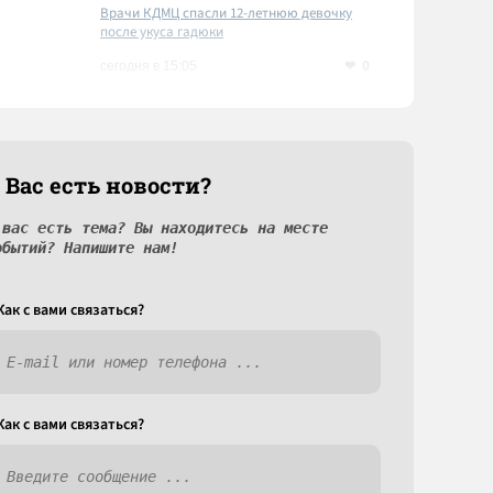
Врачи КДМЦ спасли 12-летнюю девочку
после укуса гадюки
0
сегодня в 15:05
 Вас есть новости?
 вас есть тема? Вы находитесь на месте
обытий? Напишите нам!
Как c вами связаться?
Как c вами связаться?