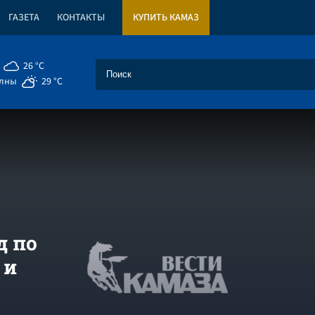
ГАЗЕТА
КОНТАКТЫ
КУПИТЬ КАМАЗ
26 °C
елны
29 °C
д по
 и