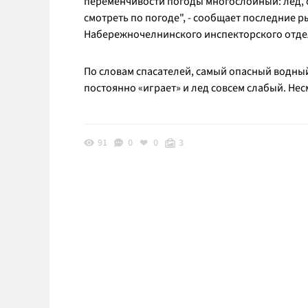
переменчивости погоды многослойный: лед, с
смотреть по погоде", - сообщает последние 
Набережночелнинского инспекторского отде
По словам спасателей, самый опасный водный
постоянно «играет» и лед совсем слабый. Не
91
0
0
3