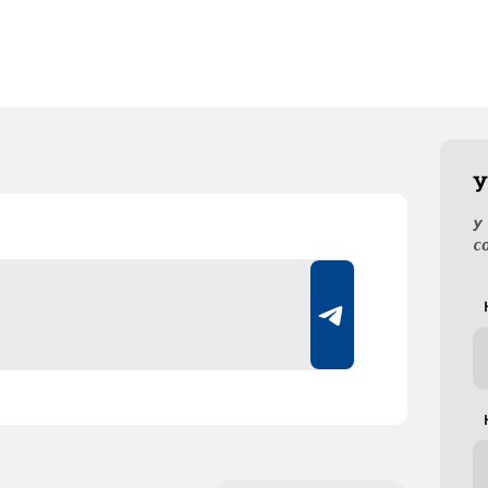
У
У
с