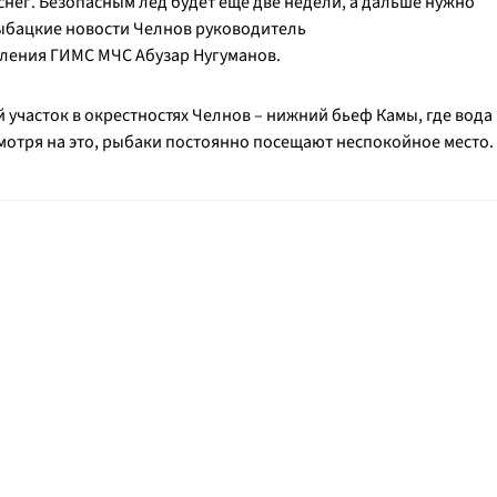
нег. Безопасным лед будет еще две недели, а дальше нужно
рыбацкие новости Челнов руководитель
ления ГИМС МЧС Абузар Нугуманов.
 участок в окрестностях Челнов – нижний бьеф Камы, где вода
смотря на это, рыбаки постоянно посещают неспокойное место.