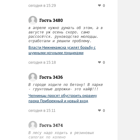
0
сегодня в 15:29
Гость 3480
в апреле нужно думать об этом, а в
августе уж осень скоро. само
рассосётся. руководство молодцы.
отработали и решили проблему.
Власти Нижнекамска усилят борьбу с
шумными ночными гонщиками
0
сегодня в 15:18
Гость 3436
В городе ходите по бетону! В парке
- грунтовые дорожки- это кайф!!!
Челнинцы просят обустроить окраину
парка Прибрежный и новый вход
0
сегодня в 15:11
Гость 3474
В лесу надо ходить в резиновых
сапогах по колено