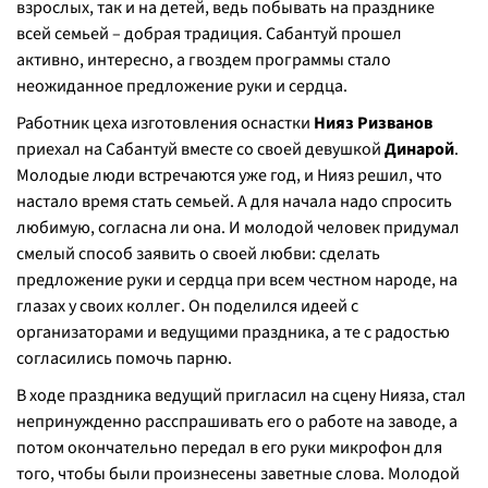
взрослых, так и на детей, ведь побывать на празднике
всей семьей – добрая традиция. Сабантуй прошел
активно, интересно, а гвоздем программы стало
неожиданное предложение руки и сердца.
Работник цеха изготовления оснастки
Нияз Ризванов
приехал на Сабантуй вместе со своей девушкой
Динарой
.
Молодые люди встречаются уже год, и Нияз решил, что
настало время стать семьей. А для начала надо спросить
любимую, согласна ли она. И молодой человек придумал
смелый способ заявить о своей любви: сделать
предложение руки и сердца при всем честном народе, на
глазах у своих коллег. Он поделился идеей с
организаторами и ведущими праздника, а те с радостью
согласились помочь парню.
В ходе праздника ведущий пригласил на сцену Нияза, стал
непринужденно расспрашивать его о работе на заводе, а
потом окончательно передал в его руки микрофон для
того, чтобы были произнесены заветные слова. Молодой