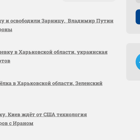
вку и освободили Зарницу, Владимир Путин
ороны
шевку в Харьковской области, украинская
ртов
сёлка в Харьковской области, Зеленский
вку, Киев ждёт от США технология
оров с Ираном