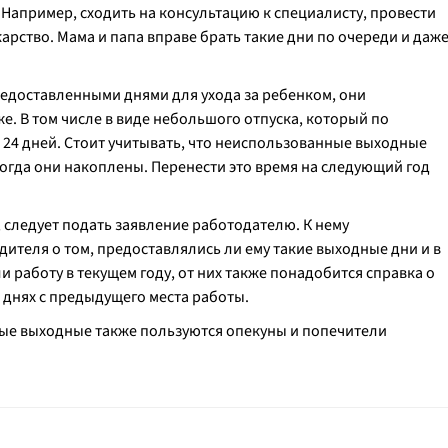
 Например, сходить на консультацию к специалисту, провести
рство. Мама и папа вправе брать такие дни по очереди и даж
редоставленными днями для ухода за ребенком, они
. В том числе в виде небольшого отпуска, который по
 24 дней. Стоит учитывать, что неиспользованные выходные
 когда они накоплены. Перенести это время на следующий год
ледует подать заявление работодателю. К нему
дителя о том, предоставлялись ли ему такие выходные дни и в
и работу в текущем году, от них также понадобится справка о
днях с предыдущего места работы.
ые выходные также пользуются опекуны и попечители