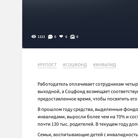
1323
0
0
0
#РЕПОСТ
#СОЦФОНД
#ИНВАЛИД
Работодатель оплачивает сотрудникам четыре
выходной, а Соцфонд возмещает соответств
предоставленное время, чтобы посвятить его 
В прошлом году средства, выделенные фондом
инвалидами, выросли более чем на 70% и сос
почти 130 тыс. родителей. В текущем году д
Семьи, воспитывающие детей с инвалидность