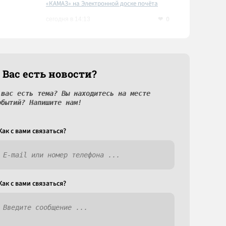
«КАМАЗ» на Электронной доске почёта
Татарстана
0
сегодня в 14:13
 Вас есть новости?
 вас есть тема? Вы находитесь на месте
обытий? Напишите нам!
Как c вами связаться?
Как c вами связаться?