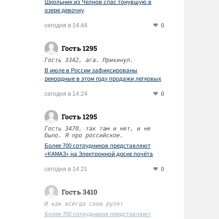
Школьник из Челнов спас тонувшую в
озере девочку
0
сегодня в 14:44
Гость 1295
Гость 3342, ага. Прикинул.
В июле в России зафиксированы
рекордные в этом году продажи легковых
автомобилей
0
сегодня в 14:24
Гость 1295
Гость 3470, так там и нет, и не
было. Я про российское.
Более 700 сотрудников представляют
«КАМАЗ» на Электронной доске почёта
Татарстана
0
сегодня в 14:21
Гость 3410
И как всегда свои рулят
Более 700 сотрудников представляют