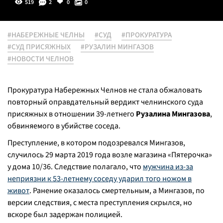
519
2
0
0
#НАБЕРЕЖНЫЕ ЧЕЛНЫ
#СУД
#ПРОКУРАТУРА
#СУД ПРИСЯЖНЫХ
#РУЗАЛИН МИНГАЗОВ
#НОВОСТИ ЧЕЛНОВ
Прокуратура Набережных Челнов не стала обжаловать
повторный оправдательный вердикт челнинского суда
присяжных в отношении 39-летнего
Рузалина Мингазова
,
обвиняемого в убийстве соседа.
Преступление, в котором подозревался Мингазов,
случилось 29 марта 2019 года возле магазина «Пятерочка»
у дома 10/36. Следствие полагало, что
мужчина из-за
неприязни к 53-летнему соседу ударил того ножом в
живот
. Ранение оказалось смертельным, а Мингазов, по
версии следствия, с места преступления скрылся, но
вскоре был задержан полицией.