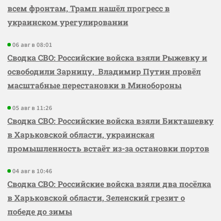
всем фронтам, Трамп нашёл прогресс в
украинском урегулировании
06 авг в 08:01
Сводка СВО: Российские войска взяли Рыжевку и
освободили Зарницу, Владимир Путин провёл
масштабные перестановки в Минобороны
05 авг в 11:26
Сводка СВО: Российские войска взяли Бикташевку
в Харьковской области, украинская
промышленность встаёт из-за остановки портов
04 авг в 10:46
Сводка СВО: Российские войска взяли два посёлка
в Харьковской области, Зеленский грезит о
победе до зимы