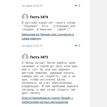
0
сегодня в 16:25
Гость 3474
В русском языке нет такого слова
"тонувшая". Есть - утонувшая или
тонущая. А мальчик - герой!!!
Школьник из Челнов спас тонувшую в
озере девочку
0
сегодня в 16:17
Гость 3473
А Челны когда? После работы прям
начинают и порой до часу ночи шум,
рев и гул. Ну или как вариант
жесткие лежачие, шумовые полосы,
камеры как на скорость, так и на
шум, чтобы постоянно казну
пополнять за счет обеспеченных
владельцев. В чем проблема выехать
загород, а еще лучше создать там
дрэг-полосу.
Власти Нижнекамска усилят борьбу с
любителями ночных мотозаездов