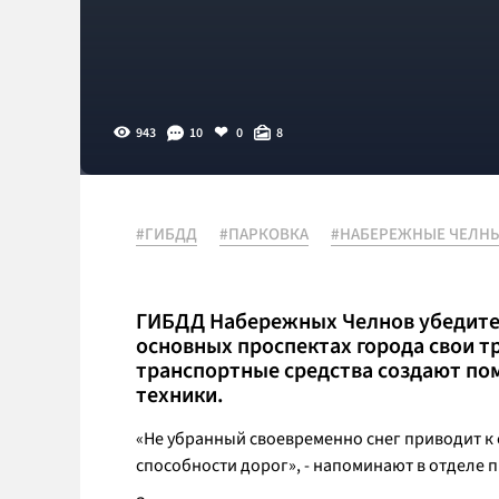
943
10
0
8
#ГИБДД
#ПАРКОВКА
#НАБЕРЕЖНЫЕ ЧЕЛН
ГИБДД Набережных Челнов убедител
основных проспектах города свои т
транспортные средства создают по
техники.
«Не убранный своевременно снег приводит к
способности дорог», - напоминают в отделе