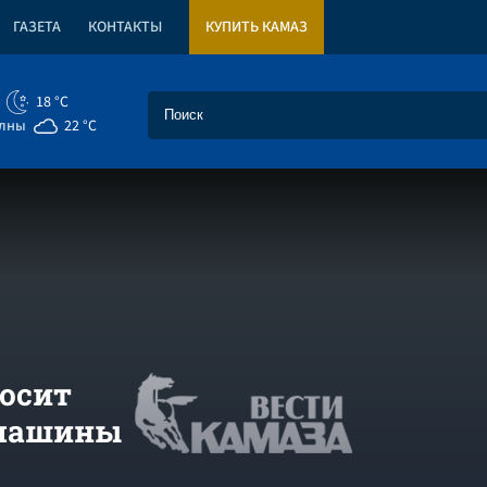
ГАЗЕТА
КОНТАКТЫ
КУПИТЬ КАМАЗ
18 °C
елны
22 °C
росит
 машины