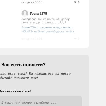
0
сегодня в 16:10
Гость 1275
Интересно бы глянуть на доску
почета в др странах....))))
Более 700 сотрудников представляют
«КАМАЗ» на Электронной доске почёта
Татарстана
0
сегодня в 16:01
 Вас есть новости?
 вас есть тема? Вы находитесь на месте
обытий? Напишите нам!
Как c вами связаться?