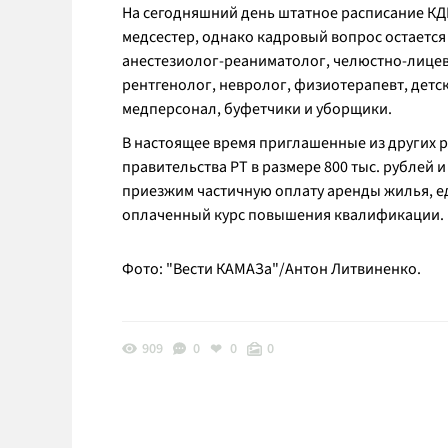
На сегодняшний день штатное расписание КД
медсестер, однако кадровый вопрос остается
анестезиолог-реаниматолог, челюстно-лицев
рентгенолог, невролог, физиотерапевт, детск
медперсонал, буфетчики и уборщики.
В настоящее время приглашенные из других р
правительства РТ в размере 800 тыс. рублей 
приезжим частичную оплату аренды жилья, е
оплаченный курс повышения квалификации.
Фото: "Вести КАМАЗа"/Антон Литвиненко.
909
0
0
0