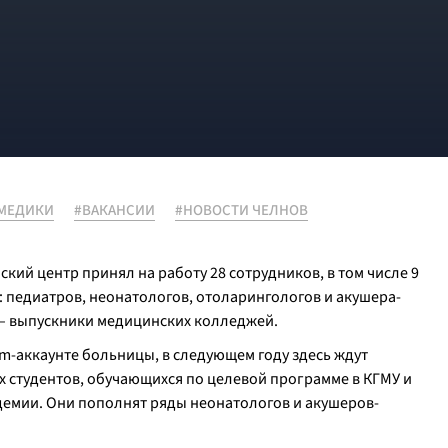
МЕДИКИ
#ВАКАНСИИ
#НОВОСТИ ЧЕЛНОВ
ский центр принял на работу 28 сотрудников, в том числе 9
 педиатров, неонатологов, отоларингологов и акушера-
 – выпускники медицинских колледжей.
m-аккаунте больницы, в следующем году здесь ждут
их студентов, обучающихся по целевой программе в КГМУ и
емии. Они пополнят ряды неонатологов и акушеров-