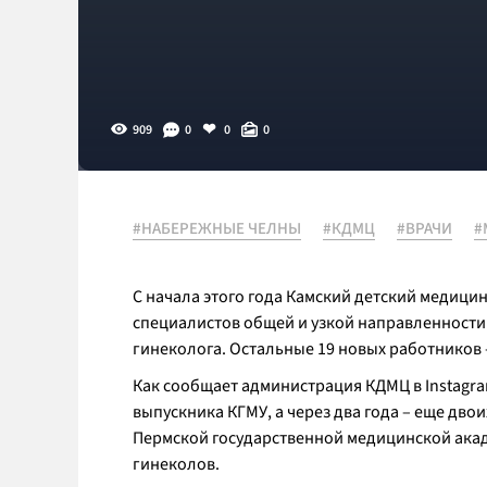
909
0
0
0
#НАБЕРЕЖНЫЕ ЧЕЛНЫ
#КДМЦ
#ВРАЧИ
#
С начала этого года Камский детский медицин
специалистов общей и узкой направленности:
гинеколога. Остальные 19 новых работников
Как сообщает администрация КДМЦ в Instagra
выпускника КГМУ, а через два года – еще дво
Пермской государственной медицинской акад
гинеколов.