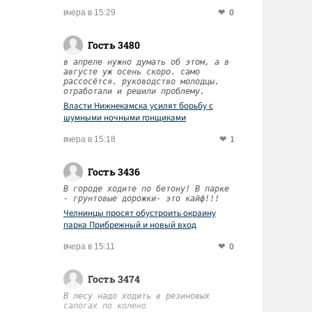
0
вчера в 15:29
Гость 3480
в апреле нужно думать об этом, а в
августе уж осень скоро. само
рассосётся. руководство молодцы.
отработали и решили проблему.
Власти Нижнекамска усилят борьбу с
шумными ночными гонщиками
1
вчера в 15:18
Гость 3436
В городе ходите по бетону! В парке
- грунтовые дорожки- это кайф!!!
Челнинцы просят обустроить окраину
парка Прибрежный и новый вход
0
вчера в 15:11
Гость 3474
В лесу надо ходить в резиновых
сапогах по колено