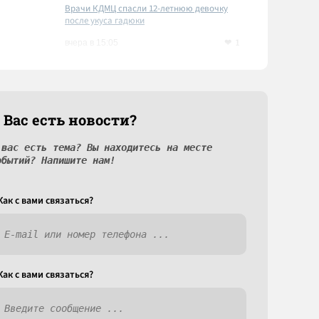
Врачи КДМЦ спасли 12-летнюю девочку
после укуса гадюки
1
вчера в 15:05
 Вас есть новости?
 вас есть тема? Вы находитесь на месте
обытий? Напишите нам!
Как c вами связаться?
Как c вами связаться?