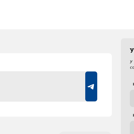
У
У
с