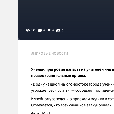
112
0
0
0
#МИРОВЫЕ НОВОСТИ
Ученик пригрозил напасть на учителей или п
правоохранительные органы.
«В одну из школ на юго-востоке города учени
угрожает себя убить», — сообщают полицейск
К учебному заведению приехали медики и со
Отмечается, что всех учеников эвакуировали
Фото: Mash.