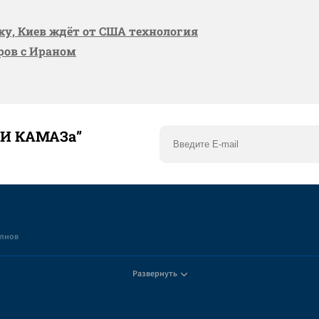
вку, Киев ждёт от США технология
оров с Ираном
ТИ КАМАЗа”
елнов
Развернуть