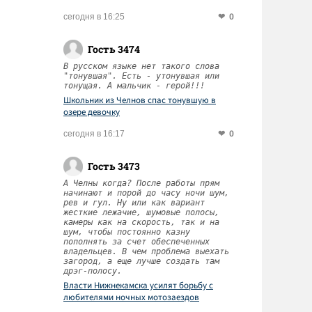
0
сегодня в 16:25
Гость 3474
В русском языке нет такого слова
"тонувшая". Есть - утонувшая или
тонущая. А мальчик - герой!!!
Школьник из Челнов спас тонувшую в
озере девочку
0
сегодня в 16:17
Гость 3473
А Челны когда? После работы прям
начинают и порой до часу ночи шум,
рев и гул. Ну или как вариант
жесткие лежачие, шумовые полосы,
камеры как на скорость, так и на
шум, чтобы постоянно казну
пополнять за счет обеспеченных
владельцев. В чем проблема выехать
загород, а еще лучше создать там
дрэг-полосу.
Власти Нижнекамска усилят борьбу с
любителями ночных мотозаездов