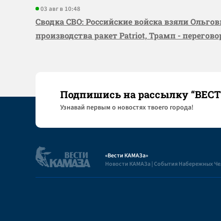
03 авг в 10:48
Сводка СВО: Российские войска взяли Ольго
производства ракет Patriot, Трамп - перегов
Подпишись на рассылку “ВЕС
Узнaвай первым о новостях твоего города!
«Вести КАМАЗа»
Новости КАМАЗа | События Набережных Ч
Полезная информация