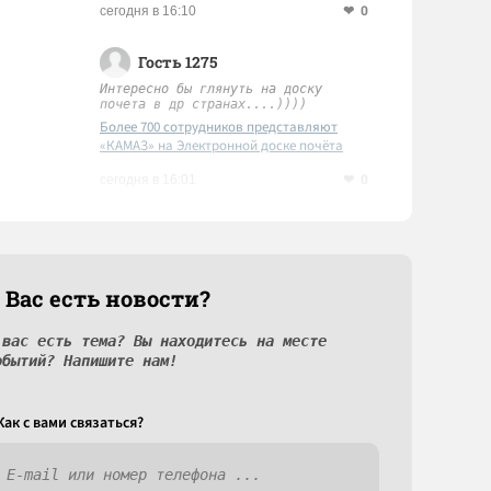
0
сегодня в 16:10
Гость 1275
Интересно бы глянуть на доску
почета в др странах....))))
Более 700 сотрудников представляют
«КАМАЗ» на Электронной доске почёта
Татарстана
0
сегодня в 16:01
 Вас есть новости?
 вас есть тема? Вы находитесь на месте
обытий? Напишите нам!
Как c вами связаться?