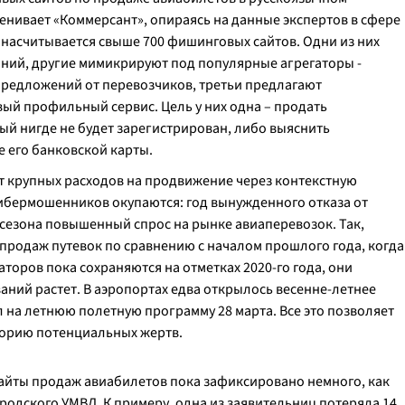
ценивает «Коммерсант», опираясь на данные экспертов в сфере
е насчитывается свыше 700 фишинговых сайтов. Одни из них
ний, другие мимикрируют под популярные агрегаторы -
редложений от перевозчиков, третьи предлагают
вый профильный сервис. Цель у них одна – продать
ый нигде не будет зарегистрирован, либо выяснить
 его банковской карты.
т крупных расходов на продвижение через контекстную
кибермошенников окупаются: год вынужденного отказа от
 сезона повышенный спрос на рынке авиаперевозок. Так,
продаж путевок по сравнению с началом прошлого года, когда
торов пока сохраняются на отметках 2020-го года, они
ний растет. В аэропортах едва открылось весенне-летнее
л на летнюю полетную программу 28 марта. Все это позволяет
орию потенциальных жертв.
сайты продаж авиабилетов пока зафиксировано немного, как
родского УМВД. К примеру, одна из заявительниц потеряла 14