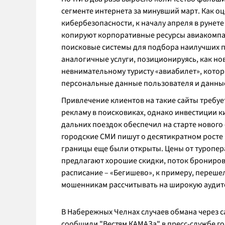
сегменте интернета за минувший март. Как о
кибербезопасности, к началу апреля в рунет
копируют корпоративные ресурсы авиакомпа
поисковые системы для подбора наилучших п
аналогичные услуги, позиционируясь, как но
невнимательному туристу «авиабилет», котор
персональные данные пользователя и данные
Привлечение клиентов на такие сайты требуе
рекламу в поисковиках, однако инвестиции 
дальних поездок обеспечил на старте нового
городские СМИ пишут о десятикратном росте 
границы еще были открыты. Цены от туропера
предлагают хорошие скидки, поток бронирова
расписание – «Бегишево», к примеру, переше
мошенникам рассчитывать на широкую аудит
В Набережных Челнах случаев обмана через 
сообщили "Вестям КАМАЗа" в пресс-службе го