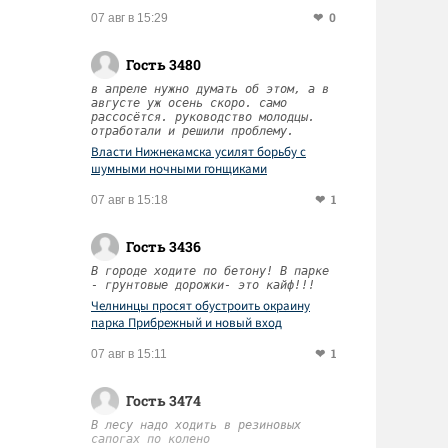
0
07 авг в 15:29
Гость 3480
в апреле нужно думать об этом, а в
августе уж осень скоро. само
рассосётся. руководство молодцы.
отработали и решили проблему.
Власти Нижнекамска усилят борьбу с
шумными ночными гонщиками
1
07 авг в 15:18
Гость 3436
В городе ходите по бетону! В парке
- грунтовые дорожки- это кайф!!!
Челнинцы просят обустроить окраину
парка Прибрежный и новый вход
1
07 авг в 15:11
Гость 3474
В лесу надо ходить в резиновых
сапогах по колено