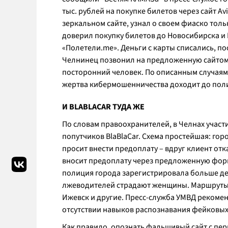
тыс. рублей на покупке билетов через сайт Av
зеркальном сайте, узнал о своем фиаско толь
доверил покупку билетов до Новосибирска и Н
«Полетели.me». Деньги с карты списались, по
Челнинец позвонил на предложенную сайтом
посторонний человек. По описанным случаям
жертва кибермошенничества доходит до пол
И BLABLACAR ТУДА ЖЕ
По словам правоохранителей, в Челнах участ
попутчиков BlaBlaCar. Схема простейшая: го
просит внести предоплату – вдруг клиент отк
вносит предоплату через предложенную форму
полиция города зарегистрировала больше дес
лжеводителей страдают женщины. Маршруты и
Ижевск и другие. Пресс-служба УМВД рекомен
отсутствии навыков распознавания фейковых
Как правило, опознать фальшивый сайт с перв