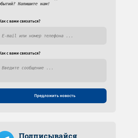
обытий? Напишите нам!
Как c вами связаться?
Как c вами связаться?
Предложить новость
Подписывайся