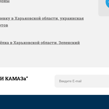
ороны
шевку в Харьковской области, украинская
ртов
сёлка в Харьковской области, Зеленский
ТИ КАМАЗа”