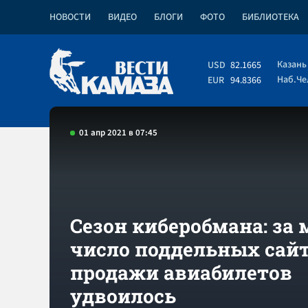
НОВОСТИ
ВИДЕО
БЛОГИ
ФОТО
БИБЛИОТЕКА
Казань
USD
82.1665
Наб.Ч
EUR
94.8366
01 апр 2021 в 07:45
Сезон киберобмана: за 
число поддельных сай
продажи авиабилетов
удвоилось