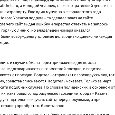
iatickets.ru, а молодой человек, также потративший деньги на
ко в аэропорту. Еще один мужчина в феврале этого года
ового Уренгоя подруге – та сделала заказ на сайте
сле чего сайт выдал ошибку и перестал отвечать на запросы.
 горячую линию, но владельцем номера оказался
 были возбуждены уголовные дела, однако далеко не каждая
иции.
ились и случаи обмана через приложение для поиска
рожане договариваются о совместной поездке, и водитель
ажется от поездки. Водитель отправляет пассажиру ссылку, тот
, средства списываются, водитель исчезает. Только за март
яти подобных случаев. По словам полицейских, в основном от
х, как правило, подразумевают соседние города – Казань,
дует тщательнее изучать сайты перед покупками, а при
 страниц приобретать билеты очно.
ого взгляда не удается, особенно если он не маскируется под