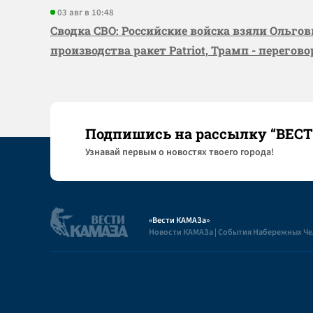
03 авг в 10:48
Сводка СВО: Российские войска взяли Ольго
производства ракет Patriot, Трамп - перегов
Подпишись на рассылку “ВЕС
Узнaвай первым о новостях твоего города!
«Вести КАМАЗа»
Новости КАМАЗа | События Набережных Ч
Полезная информация