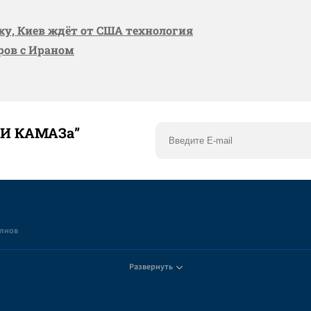
вку, Киев ждёт от США технология
оров с Ираном
ТИ КАМАЗа”
елнов
Развернуть