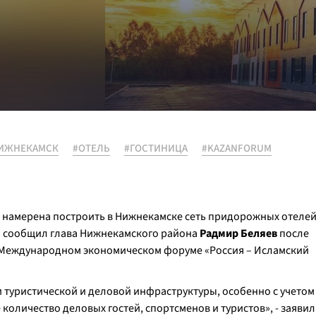
ИЖНЕКАМСК
#ОТЕЛЬ
#ГОСТИНИЦА
#KAZANFORUM
ю намерена построить в Нижнекамске сеть придорожных отеле
ом сообщил глава Нижнекамского района
Радмир Беляев
после
I Международном экономическом форуме «Россия – Исламский
 туристической и деловой инфраструктуры, особенно с учетом
количество деловых гостей, спортсменов и туристов», - заявил