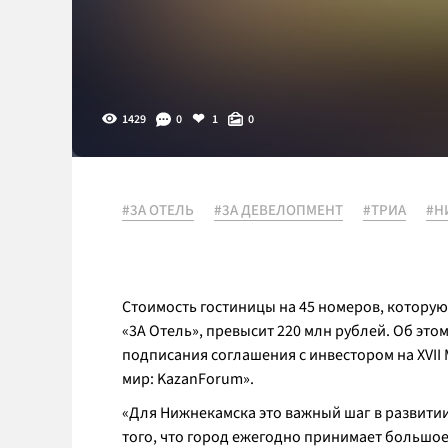
1429
0
1
0
#3А ОТЕЛЬ
#3А ДЕВЕЛОПМЕНТ
#ТРИА
#Н
Стоимость гостиницы на 45 номеров, котору
«3А Отель», превысит 220 млн рублей. Об эт
подписания соглашения с инвестором на XVI
мир: KazanForum».
«Для Нижнекамска это важный шаг в развитии
того, что город ежегодно принимает большое 