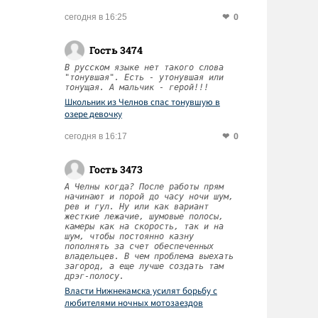
0
сегодня в 16:25
Гость 3474
В русском языке нет такого слова
"тонувшая". Есть - утонувшая или
тонущая. А мальчик - герой!!!
Школьник из Челнов спас тонувшую в
озере девочку
0
сегодня в 16:17
Гость 3473
А Челны когда? После работы прям
начинают и порой до часу ночи шум,
рев и гул. Ну или как вариант
жесткие лежачие, шумовые полосы,
камеры как на скорость, так и на
шум, чтобы постоянно казну
пополнять за счет обеспеченных
владельцев. В чем проблема выехать
загород, а еще лучше создать там
дрэг-полосу.
Власти Нижнекамска усилят борьбу с
любителями ночных мотозаездов