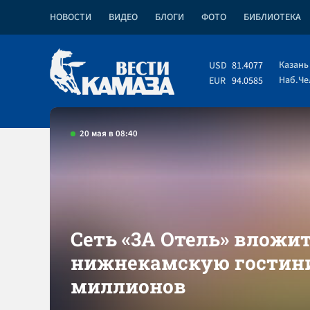
НОВОСТИ
ВИДЕО
БЛОГИ
ФОТО
БИБЛИОТЕКА
Казань
USD
81.4077
Наб.Ч
EUR
94.0585
20 мая в 08:40
Сеть «3А Отель» вложит
нижнекамскую гостини
миллионов