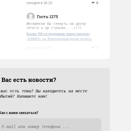
0
сегодня в 16:10
Гость 1275
Интересно бы глянуть на доску
почета в др странах....))))
Более 700 сотрудников представляют
«КАМАЗ» на Электронной доске почёта
Татарстана
0
сегодня в 16:01
 Вас есть новости?
 вас есть тема? Вы находитесь на месте
обытий? Напишите нам!
Как c вами связаться?