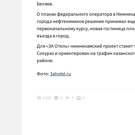
Беляев.
О планах федерального оператора в Нижнек
города нефтехимиков решение принимал ещ
первоначальному курсу, новая гостиница площ
въезда в город.
Для «ЗА Отель» нижнекамский проект станет т
Сокурах и ориентирован на трафик казанского
районе.
Фото:
3ahotel.ru
1429
0
1
0