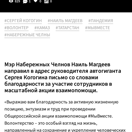
829
1
0
0
#СЕРГЕЙ КОГОГИН
#НАИЛЬ МАГДЕЕВ
#ПАНДЕМИЯ
#ВОЛОНТЕР
#КАМАЗ
#ТАТАРСТАН
#МЫВМЕСТЕ
#НАБЕРЕЖНЫЕ ЧЕЛНЫ
Мэр Набережных Челнов Наиль Магдеев
направил в адрес руководителя автогиганта
Сергея Когогина письмо со словами
благодарности за участие сотрудников в
масштабной акции взаимопомощи.
«Выражаю вам благодарность за активную жизненную
позицию, энтузиазм и труд при проведении
Общероссийской акции взаимопомощи #МыВместе.
Волонтерство – это особый взгляд на жизнь,
направленный на сохранение и укрепление человеческих