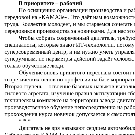
В приоритете – рабочий
По оснащению организации производства и раб
передовой на «КАМАЗе». Это даёт нам возможность
труда. Коллектив молодеет, и мы стараемся сочетать
передовиков производства за новичками. Для нас это
Чтобы собрать современный двигатель, требу
специалисты, которые знают ИТ-технологии, потому 
суперсовременный центр, и им нужно уметь управлят
суперумным, но параметры действий задаёт человек
только обученные люди.
Обучение вновь принятого персонала состоит и
теоретических основ по профессии на базе корпора
Вторая ступень – освоение базовых навыков выполн
силового агрегата, изучение правил эксплуатации с
техническом комплексе на территории завода двигате
производственное обучение непосредственно на раб
прохождения курса новичок допускается к самостоят
* * *
Двигатель не зря называют сердцем автомобиля
Сейчас сердце КАМАЗа в надёжных руках дизелисто