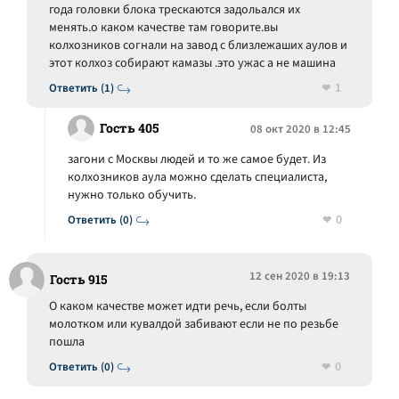
года головки блока трескаются задольался их
менять.о каком качестве там говорите.вы
колхозников согнали на завод с близлежаших аулов и
этот колхоз собирают камазы .это ужас а не машина
1
Ответить (1)
Гость 405
08 окт 2020 в 12:45
загони с Москвы людей и то же самое будет. Из
колхозников аула можно сделать специалиста,
нужно только обучить.
0
Ответить (0)
12 сен 2020 в 19:13
Гость 915
О каком качестве может идти речь, если болты
молотком или кувалдой забивают если не по резьбе
пошла
0
Ответить (0)