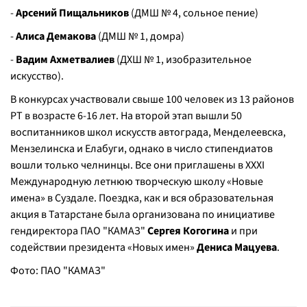
-
Арсений Пищальников
(ДМШ № 4, сольное пение)
-
Алиса Демакова
(ДМШ № 1, домра)
-
Вадим Ахметвалиев
(ДХШ № 1, изобразительное
искусство).
В конкурсах участвовали свыше 100 человек из 13 районов
РТ в возрасте 6-16 лет. На второй этап вышли 50
воспитанников школ искусств автограда, Менделеевска,
Мензелинска и Елабуги, однако в число стипендиатов
вошли только челнинцы. Все они приглашены в XXXI
Международную летнюю творческую школу «Новые
имена» в Суздале. Поездка, как и вся образовательная
акция в Татарстане была организована по инициативе
гендиректора ПАО "КАМАЗ"
Сергея Когогина
и при
содействии президента «Новых имен»
Дениса Мацуева
.
Фото: ПАО "КАМАЗ"