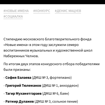
#НОВЫЕ ИМЕНА
#КОНКУРС
#ДЕНИС МАЦУЕВ
#СОЦИАЛКА
Стипендию московского Благотворительного фонда
«Новые имена» в этом году заслужили семеро
воспитанников музыкальных и художественной школ
Набережных Челнов.
По итогам двух этапов конкурсного отбора победителями
были признаны:
-
София Балаева
(ДМШ № 3, фортепиано)
-
Григорий Тюлеманов
(ДМШ № 1, аккордеон)
-
Тагир Мухаметгараев
(ДМШ № 6, баян)
-
Ратмир Дулажев
(ДМШ № 3, сольное пение)