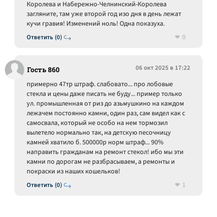
Королева и Набережно-Челнинский-Королева
загляните, там уже второй год изо дня в день лежат
кучи гравия! Изменений ноль! Одна показуха.
0
Ответить (0)
06 окт 2025 в 17:22
Гость 860
примерно 47тр штраф. слабовато... про лобовые
стекла и цены даже писать не буду... пример только
ул. промышленная от риз до азьмушкино на каждом
лежачем постоянно камни, один раз, сам видел как с
самосвала, который не особо на нем тормозил
вылетело нормально так, на детскую песочницу
камней хватило б. 500000р норм штраф... 90%
направить гражданам на ремонт стекол! ибо мы эти
камни по дорогам не разбрасываем, а ремонты и
покраски из наших кошельков!
1
Ответить (0)