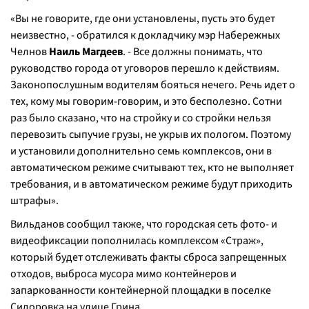
«Вы не говорите, где они установлены, пусть это будет
неизвестно, - обратился к докладчику мэр Набережных
Челнов
Наиль Магдеев
. - Все должны понимать, что
руководство города от уговоров перешло к действиям.
Законопослушным водителям бояться нечего. Речь идет о
тех, кому мы говорим-говорим, и это бесполезно. Сотни
раз было сказано, что на стройку и со стройки нельзя
перевозить сыпучие грузы, не укрыв их пологом. Поэтому
и установили дополнительно семь комплексов, они в
автоматическом режиме считывают тех, кто не выполняет
требования, и в автоматическом режиме будут приходить
штрафы».
Вильданов сообщил также, что городская сеть фото- и
видеофиксации пополнилась комплексом «Страж»,
который будет отслеживать факты сброса запрещенных
отходов, выброса мусора мимо контейнеров и
запаркованности контейнерной площадки в поселке
Сидоровка на улице Грина.