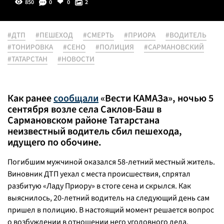
850
0
0
2
#ДТП
#ПЕШЕХОД
#СМЕРТЬ
#ПРИОРА
#ВОДИТЕЛЬ
#ТОНИРОВКА
#СЕНО
#ПОЛИЦИЯ
#САРМАНОВСКИЙ
#ТАТАРСТАН
#НОВОСТИ
Как ранее
сообщали
«Вести КАМАЗа», ночью 5
сентября возле села Саклов-Баш в
Сармановском районе Татарстана
неизвестный водитель сбил пешехода,
идущего по обочине.
Погибшим мужчиной оказался 58-летний местный житель.
Виновник ДТП уехал с места происшествия, спрятал
разбитую «Ладу Приору» в стоге сена и скрылся. Как
выяснилось, 20-летний водитель на следующий день сам
пришел в полицию. В настоящий момент решается вопрос
о возбуждении в отношении него уголовного дела.