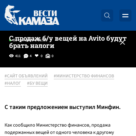
С продаж б/у вещей на Avito будут
03 сен 2020 в 11:30
брать налоги
411
4
0
0
#САЙТ ОБЪЯВЛЕНИЙ
#МИНИСТЕРСТВО ФИНАНСОВ
#НАЛОГ
#БУ ВЕЩИ
С таким предложением выступил Минфин.
Как сообщило Министерство финансов, продажа
подержанных вещей от одного человека к другому