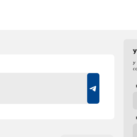
У
У
с