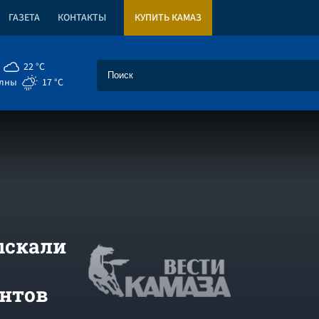
ГАЗЕТА
КОНТАКТЫ
КУПИТЬ КАМАЗ
22 °C
елны
17 °C
ыскали
нтов