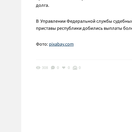
долга.
В Управлении Федеральной службы судебных п
приставы республики добились выплаты боле
Фото:
pixabay.com
308
0
0
0