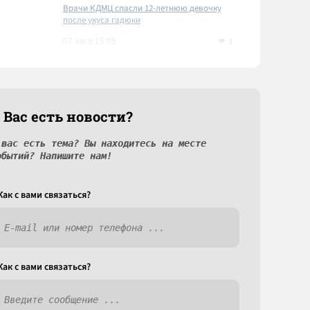
Врачи КДМЦ спасли 12-летнюю девочку
после укуса гадюки
1
07 авг в 15:05
 Вас есть новости?
 вас есть тема? Вы находитесь на месте
обытий? Напишите нам!
Как c вами связаться?
Как c вами связаться?