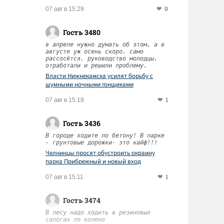
0
07 авг в 15:29
Гость 3480
в апреле нужно думать об этом, а в
августе уж осень скоро. само
рассосётся. руководство молодцы.
отработали и решили проблему.
Власти Нижнекамска усилят борьбу с
шумными ночными гонщиками
1
07 авг в 15:18
Гость 3436
В городе ходите по бетону! В парке
- грунтовые дорожки- это кайф!!!
Челнинцы просят обустроить окраину
парка Прибрежный и новый вход
1
07 авг в 15:11
Гость 3474
В лесу надо ходить в резиновых
сапогах по колено